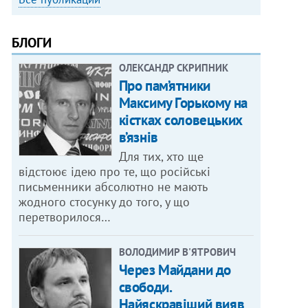
БЛОГИ
ОЛЕКСАНДР СКРИПНИК
Про пам’ятники
Максиму Горькому на
кістках соловецьких
в’язнів
Для тих, хто ще
відстоює ідею про те, що російські
письменники абсолютно не мають
жодного стосунку до того, у що
перетворилося…
ВОЛОДИМИР В'ЯТРОВИЧ
Через Майдани до
свободи.
Найяскравіший вияв