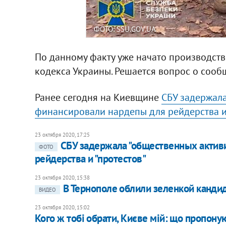
ФОТО: SSU.GOV.UA
По данному факту уже начато производство
кодекса Украины. Решается вопрос о соо
Ранее сегодня на Киевщине
СБУ задержала
финансировали нардепы для рейдерства и 
23 октября 2020, 17:25
СБУ задержала "общественных актив
ФОТО
рейдерства и "протестов"
23 октября 2020, 15:38
В Тернополе облили зеленкой кандид
ВИДЕО
23 октября 2020, 15:02
Кого ж тобі обрати, Києве мій: що пропону