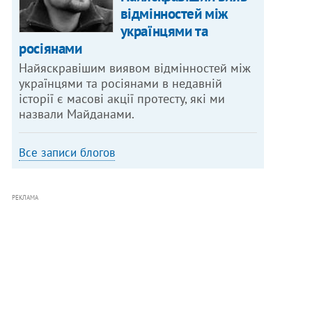
відмінностей між
українцями та
росіянами
Найяскравішим виявом відмінностей між
українцями та росіянами в недавній
історії є масові акції протесту, які ми
назвали Майданами.
Все записи блогов
РЕКЛАМА