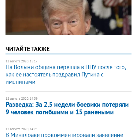
ЧИТАЙТЕ ТАКЖЕ
12 августа 2020, 15:17
На Волыни община перешла в ПЦУ после того,
как ее настоятель поздравил Путина с
именинами
12 августа 2020, 14:39
Разведка: За 2,5 недели боевики потеряли
9 человек погибшими и 15 ранеными
12 августа 2020, 14:25
В Минздраве прокомментировали заявление