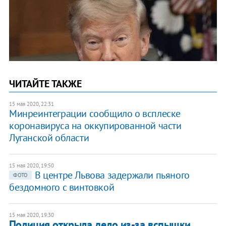
ЧИТАЙТЕ ТАКЖЕ
15 мая 2020, 22:31
Минреинтеграции сообщило о всплеске
коронавируса на оккупированной части
Луганской области
15 мая 2020, 19:50
В центре Львова задержали пьяного
ФОТО
бездомного с винтовкой
15 мая 2020, 19:30
Полиция открыла дело из-за вспышки