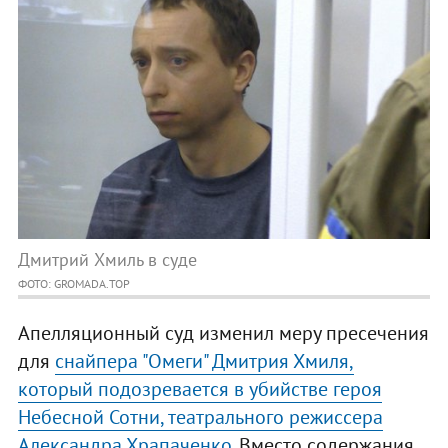
Дмитрий Хмиль в суде
ФОТО: GROMADA.TOP
Апелляционный суд изменил меру пресечения
для
снайпера "Омеги" Дмитрия Хмиля,
который подозревается в убийстве героя
Небесной Сотни, театрального режиссера
Александра Храпаченко
. Вместо содержания