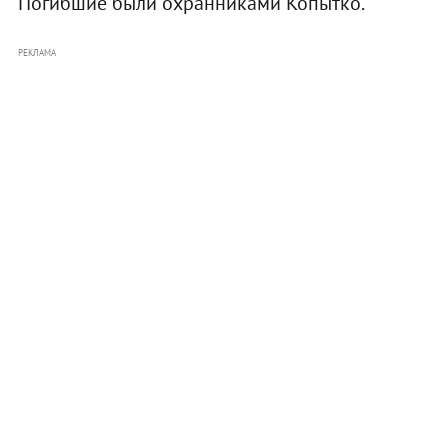
Погибшие были охранниками Копытко.
РЕКЛАМА