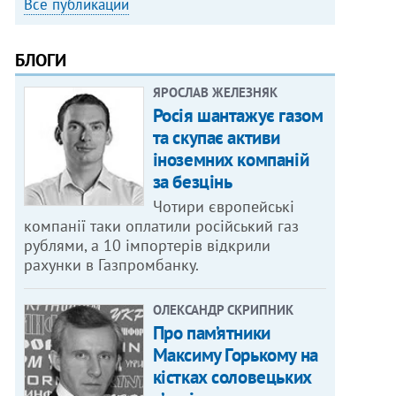
Все публикации
БЛОГИ
ЯРОСЛАВ ЖЕЛЕЗНЯК
Росія шантажує газом
та скупає активи
іноземних компаній
за безцінь
Чотири європейські
компанії таки оплатили російський газ
рублями, а 10 імпортерів відкрили
рахунки в Газпромбанку.
ОЛЕКСАНДР СКРИПНИК
Про пам’ятники
Максиму Горькому на
кістках соловецьких