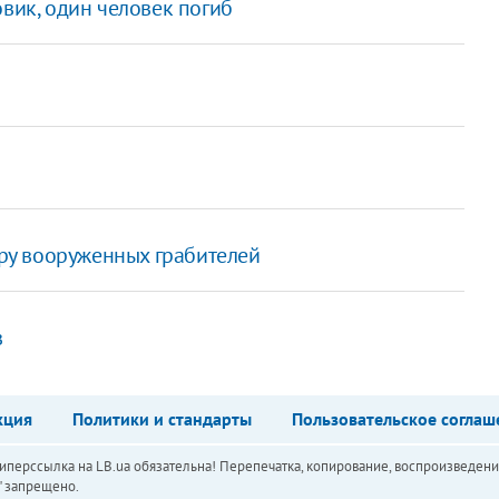
овик, один человек погиб
ру вооруженных грабителей
в
кция
Политики и стандарты
Пользовательское соглаш
перссылка на LB.ua обязательна! Перепечатка, копирование, воспроизведени
а" запрещено.