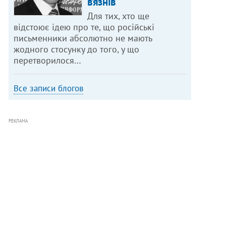
в’язнів
Для тих, хто ще
відстоює ідею про те, що російські
письменники абсолютно не мають
жодного стосунку до того, у що
перетворилося…
Все записи блогов
РЕКЛАМА