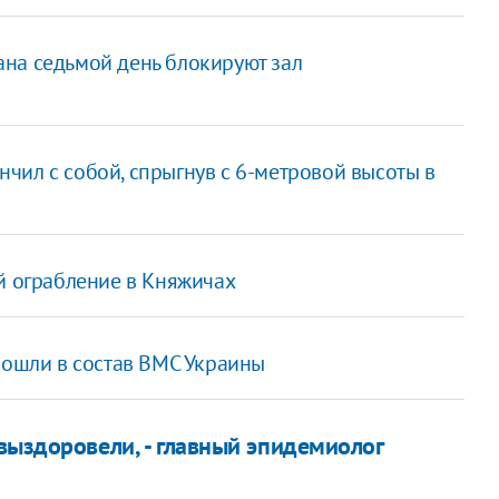
на седьмой день блокируют зал
чил с собой, спрыгнув с 6-метровой высоты в
й ограбление в Княжичах
 вошли в состав ВМС Украины
 выздоровели, - главный эпидемиолог