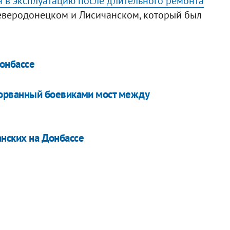
н в эксплуатацию после длительного ремонта
веродонецком и Лисичанском, который был
Донбассе
взорванный боевиками мост между
анских на Донбассе