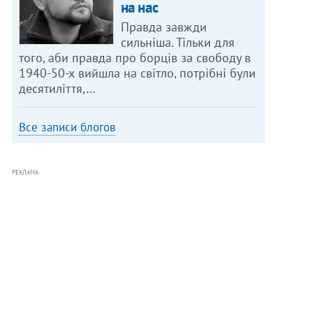
на нас
Правда завжди
сильніша. Тільки для
того, аби правда про борців за свободу в
1940-50-х вийшла на світло, потрібні були
десятиліття,…
Все записи блогов
РЕКЛАМА