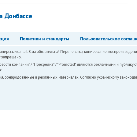
на Донбассе
кция
Политики и стандарты
Пользовательское соглаш
перссылка на LB.ua обязательна! Перепечатка, копирование, воспроизведени
а" запрещено.
вости компаний" / "Пресрелиз" / "Promoted", являются рекламными и публикуют
х.
ия, обнародованные в рекламных материалах. Согласно украинскому законодат