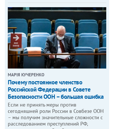
МАРІЯ КУЧЕРЕНКО
​Почему постоянное членство
Российской Федерации в Совете
Безопасности ООН – большая ошибка
Если не принять меры против
сегодняшней роли России в Совбезе ООН
– мы получим значительные сложности с
расследованием преступлений РФ,