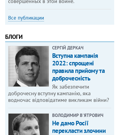
совершенных в этой войне.
Все публикации
БЛОГИ
СЕРГІЙ ДЕРКАЧ
Вступна кампанія
2022: спрощені
правила прийому та
доброчесність
Як забезпечити
доброчесну вступну кампанію, яка
водночас відповідатиме викликам війни?
ВОЛОДИМИР В'ЯТРОВИЧ
Не дамо Росії
перекласти злочини