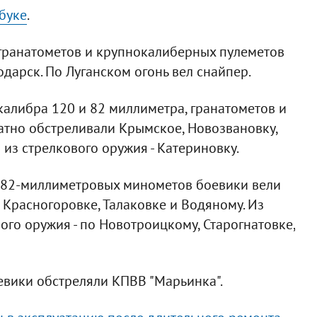
буке
.
гранатометов и крупнокалиберных пулеметов
одарск. По Луганском огонь вел снайпер.
алибра 120 и 82 миллиметра, гранатометов и
атно обстреливали Крымское, Новозвановку,
 из стрелкового оружия - Катериновку.
 82-миллиметровых минометов боевики вели
 Красногоровке, Талаковке и Водяному. Из
го оружия - по Новотроицкому, Старогнатовке,
евики обстреляли КПВВ "Марьинка".