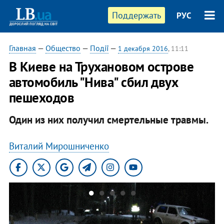
Поддержать
РУС
Главная
—
Общество
—
Події
—
1 декабря 2016
, 11:11
В Киеве на Трухановом острове
автомобиль "Нива" сбил двух
пешеходов
Один из них получил смертельные травмы.
Виталий Мирошниченко