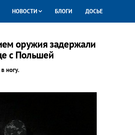
НОВОСТИ
БЛОГИ
ДОСЬЕ
ием оружия задержали
це с Польшей
в ногу.