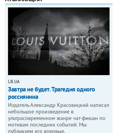
LB.UA
Завтра не будет. Трагедия одного
россиянина
Издатель Александр Красовицкий написал
небольшое произведение в
ультрасовременном жанре чат-фикшн по
мотивам последних событий. Мы
публикуем его впервые.