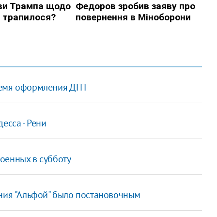
ремя оформления ДТП
есса - Рени
военных в субботу
ения "Альфой" было постановочным