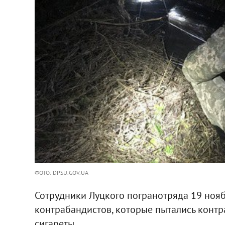
ФОТО: DPSU.GOV.UA
Сотрудники Луцкого погранотряда 19 ноя
контрабандистов, которые пытались конт
сигареты.