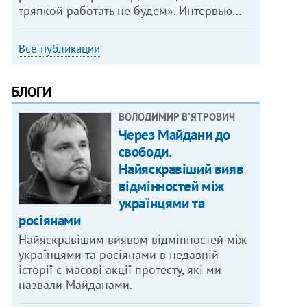
тряпкой работать не будем». Интервью…
Все публикации
БЛОГИ
ВОЛОДИМИР В'ЯТРОВИЧ
Через Майдани до
свободи.
Найяскравіший вияв
відмінностей між
українцями та
росіянами
Найяскравішим виявом відмінностей між
українцями та росіянами в недавній
історії є масові акції протесту, які ми
назвали Майданами.