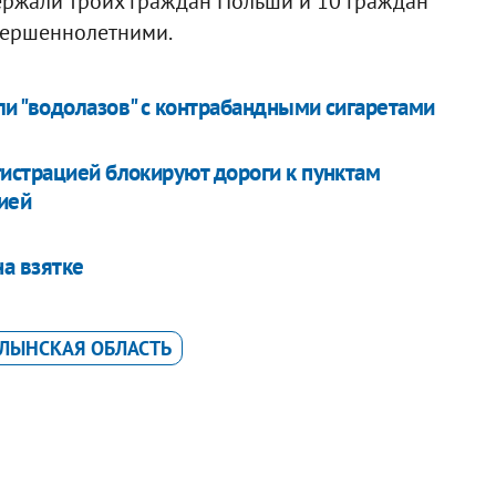
ержали троих граждан Польши и 10 граждан
овершеннолетними.
и "водолазов" с контрабандными сигаретами
истрацией блокируют дороги к пунктам
ией
а взятке
ЛЫНСКАЯ ОБЛАСТЬ