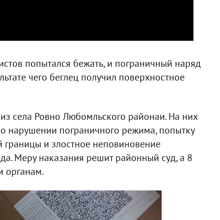
истов попытался бежать, и пограничный наряд
льтате чего беглец получил поверхностное
из села Ровно Любомльского районаи. На них
о нарушении пограничного режима, попытку
й границы и злостное неповиновение
а. Меру наказания решит районный суд, а 8
м органам.