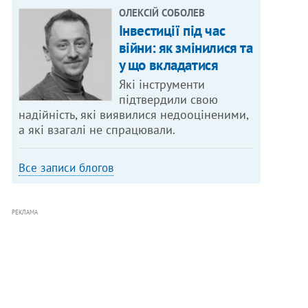
ОЛЕКСІЙ СОБОЛЕВ
Інвестиції під час
війни: як змінилися та
у що вкладатися
Які інструменти
підтвердили свою
надійність, які виявилися недооціненими,
а які взагалі не спрацювали.
Все записи блогов
РЕКЛАМА