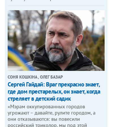
СОНЯ КОШКІНА , ОЛЕГ БАЗАР
Сергей Гайдай: Враг прекрасно знает,
где дом престарелых, он знает, когда
стреляет в детский садик
«Мэрам оккупированных городов
угрожают – давайте, рулите городом, а
они отказываются: вы повесили
российский триколор, мы под этой