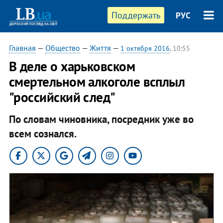
Поддержать
РУС
Главная
—
Общество
—
Життя
—
1 октября 2016
, 10:55
В деле о харьковском
смертельном алкоголе всплыл
"российский след"
По словам чиновника, посредник уже во
всем сознался.