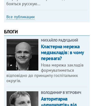
бояться русскую…
Все публикации
БЛОГИ
МИХАЙЛО РАДУЦЬКИЙ
Кластерна мережа
медзакладів: в чому
перевага?
Нова мережа закладів
формуватиметься
відповідно до принципу госпітальних
округів.
ВОЛОДИМИР В'ЯТРОВИЧ
Авторитарна
«демократія» від