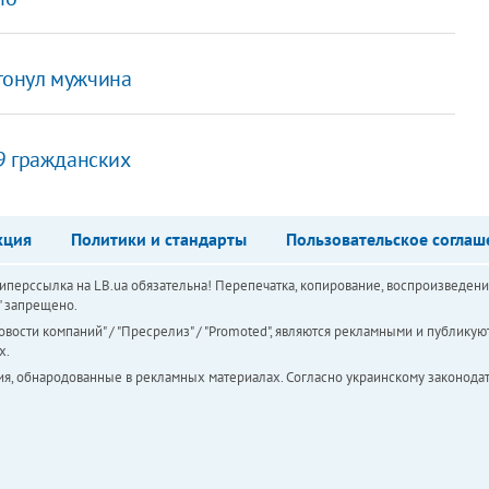
тонул мужчина
9 гражданских
кция
Политики и стандарты
Пользовательское соглаш
перссылка на LB.ua обязательна! Перепечатка, копирование, воспроизведени
а" запрещено.
вости компаний" / "Пресрелиз" / "Promoted", являются рекламными и публикуют
х.
ия, обнародованные в рекламных материалах. Согласно украинскому законодат