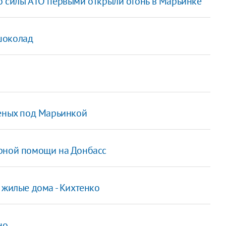
о силы АТО первыми открыли огонь в Марьинке
шоколад
неных под Марьинкой
арной помощи на Донбасс
 жилые дома - Кихтенко
но