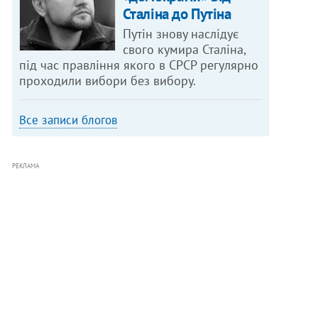
Сталіна до Путіна
Путін знову наслідує
свого кумира Сталіна,
під час правління якого в СРСР регулярно
проходили вибори без вибору.
Все записи блогов
РЕКЛАМА