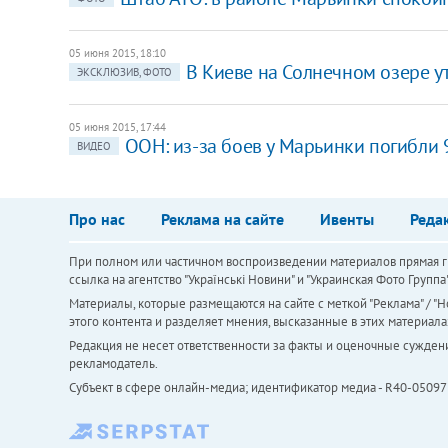
05 июня 2015, 18:10
В Киеве на Солнечном озере у
ЭКСКЛЮЗИВ, ФОТО
05 июня 2015, 17:44
ООН: из-за боев у Марьинки погибли 
ВИДЕО
Про нас
Реклама на сайте
Ивенты
Реда
При полном или частичном воспроизведении материалов прямая ги
ссылка на агентство "Українськi Новини" и "Украинская Фото Групп
Материалы, которые размещаются на сайте с меткой "Реклама" / "Но
этого контента и разделяет мнения, высказанные в этих материала
Редакция не несет ответственности за факты и оценочные сужден
рекламодатель.
Субъект в сфере онлайн-медиа; идентификатор медиа - R40-05097