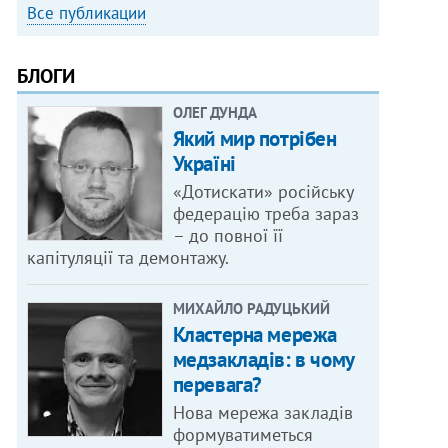
Все публикации
БЛОГИ
ОЛЕГ ДУНДА
Який мир потрібен
Україні
«Дотискати» російську
федерацію треба зараз
– до повної її
капітуляції та демонтажу.
МИХАЙЛО РАДУЦЬКИЙ
Кластерна мережа
медзакладів: в чому
перевага?
Нова мережа закладів
формуватиметься