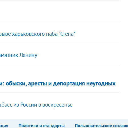
ыве харьковского паба "Стена"
памятник Ленину
и: обыски, аресты и депортация неугодных
нбасс из России в воскресенье
кция
Политики и стандарты
Пользовательское соглаш