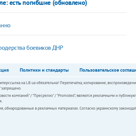
ле: есть погибшие (обновлено)
анно
родерства боевиков ДНР
кция
Политики и стандарты
Пользовательское соглаш
перссылка на LB.ua обязательна! Перепечатка, копирование, воспроизведени
а" запрещено.
вости компаний" / "Пресрелиз" / "Promoted", являются рекламными и публикуют
х.
ия, обнародованные в рекламных материалах. Согласно украинскому законодат