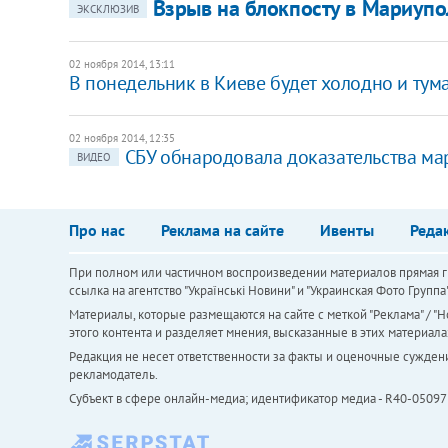
Взрыв на блокпосту в Мариупо
ЭКСКЛЮЗИВ
02 ноября 2014, 13:11
В понедельник в Киеве будет холодно и тум
02 ноября 2014, 12:35
СБУ обнародовала доказательства ма
ВИДЕО
Про нас
Реклама на сайте
Ивенты
Реда
При полном или частичном воспроизведении материалов прямая ги
ссылка на агентство "Українськi Новини" и "Украинская Фото Групп
Материалы, которые размещаются на сайте с меткой "Реклама" / "Но
этого контента и разделяет мнения, высказанные в этих материала
Редакция не несет ответственности за факты и оценочные сужден
рекламодатель.
Субъект в сфере онлайн-медиа; идентификатор медиа - R40-05097