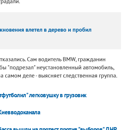
традали.
кновения влетел в дерево и пробил
отказались. Сам водитель BMW, гражданин
кобы "подрезал" неустановленный автомобиль,
а самом деле - выясняет следственная группа.
тфутболил" легковушку в грузовик
 Киевводоканала
асса вышли на протест против "выборов" ДНР