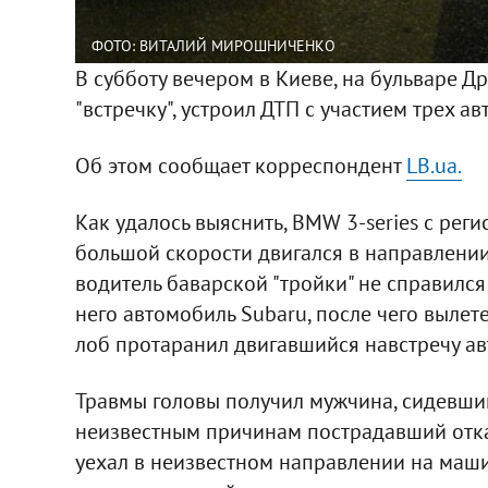
ФОТО: ВИТАЛИЙ МИРОШНИЧЕНКО
В субботу вечером в Киеве, на бульваре 
"встречку", устроил ДТП с участием трех а
Об этом сообщает корреспондент
LB.ua.
Как удалось выяснить, BMW 3-series с рег
большой скорости двигался в направлении
водитель баварской "тройки" не справилс
него автомобиль Subaru, после чего вылете
лоб протаранил двигавшийся навстречу ав
Травмы головы получил мужчина, сидевши
неизвестным причинам пострадавший отка
уехал в неизвестном направлении на маши