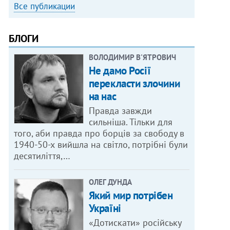
Все публикации
БЛОГИ
ВОЛОДИМИР В'ЯТРОВИЧ
Не дамо Росії
перекласти злочини
на нас
Правда завжди
сильніша. Тільки для
того, аби правда про борців за свободу в
1940-50-х вийшла на світло, потрібні були
десятиліття,…
ОЛЕГ ДУНДА
Який мир потрібен
Україні
«Дотискати» російську