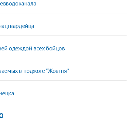
иевводоканала
нацгвардейца
ней одеждой всех бойцов
аемых в поджоге "Жовтня"
онецка
БО