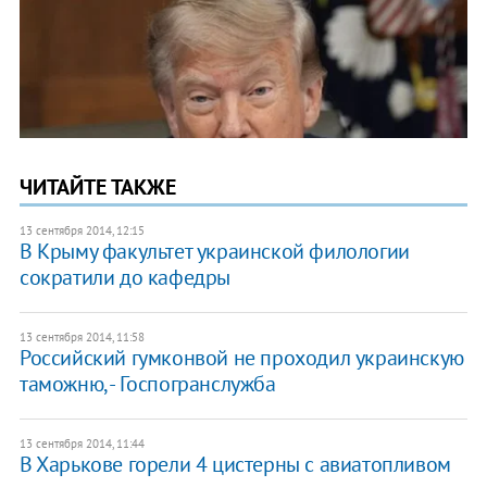
ЧИТАЙТЕ ТАКЖЕ
13 сентября 2014, 12:15
В Крыму факультет украинской филологии
сократили до кафедры
13 сентября 2014, 11:58
Российский гумконвой не проходил украинскую
таможню, - Госпогранслужба
13 сентября 2014, 11:44
В Харькове горели 4 цистерны с авиатопливом