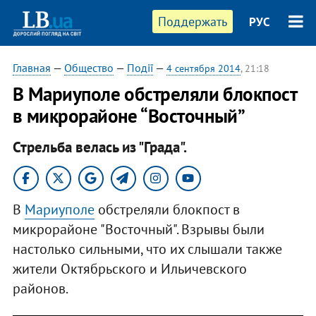
Поддержать
РУС
Главная
—
Общество
—
Події
—
4 сентября 2014
, 21:18
В Мариуполе обстреляли блокпост
в микрорайоне “Восточный”
Стрельба велась из "Града".
В
Мариуполе
обстреляли блокпост в
микрорайоне "Восточный". Взрывы были
настолько сильными, что их слышали также
жители Октябрьского и Ильичевского
районов.