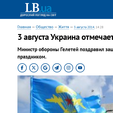
Главная
—
Общество
—
Життя
—
3 августа 2014
, 14:28
3 августа Украина отмеча
Министр обороны Гелетей поздравил защ
праздником.