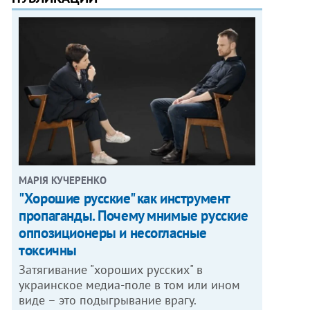
МАРІЯ КУЧЕРЕНКО
"Хорошие русские" как инструмент
пропаганды. Почему мнимые русские
оппозиционеры и несогласные
токсичны
Затягивание "хороших русских" в
украинское медиа-поле в том или ином
виде – это подыгрывание врагу.