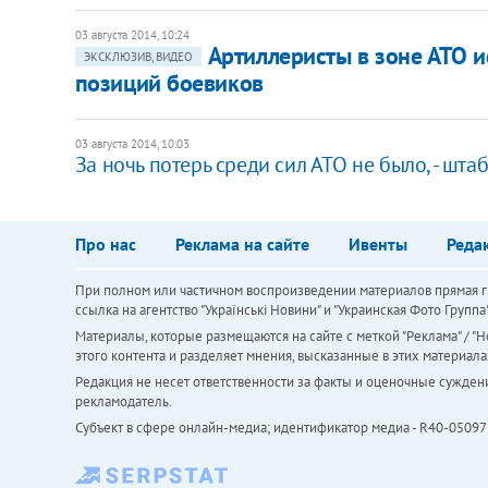
03 августа 2014, 10:24
Артиллеристы в зоне АТО 
ЭКСКЛЮЗИВ, ВИДЕО
позиций боевиков
03 августа 2014, 10:03
За ночь потерь среди сил АТО не было, - шта
Про нас
Реклама на сайте
Ивенты
Реда
При полном или частичном воспроизведении материалов прямая ги
ссылка на агентство "Українськi Новини" и "Украинская Фото Групп
Материалы, которые размещаются на сайте с меткой "Реклама" / "Но
этого контента и разделяет мнения, высказанные в этих материала
Редакция не несет ответственности за факты и оценочные сужден
рекламодатель.
Субъект в сфере онлайн-медиа; идентификатор медиа - R40-05097