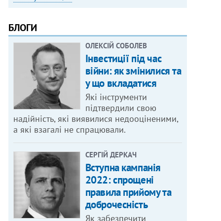
БЛОГИ
ОЛЕКСІЙ СОБОЛЕВ
Інвестиції під час
війни: як змінилися та
у що вкладатися
Які інструменти
підтвердили свою
надійність, які виявилися недооціненими,
а які взагалі не спрацювали.
СЕРГІЙ ДЕРКАЧ
Вступна кампанія
2022: спрощені
правила прийому та
доброчесність
Як забезпечити