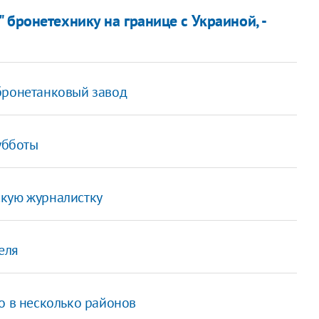
 бронетехнику на границе с Украиной, -
бронетанковый завод
убботы
скую журналистку
еля
о в несколько районов