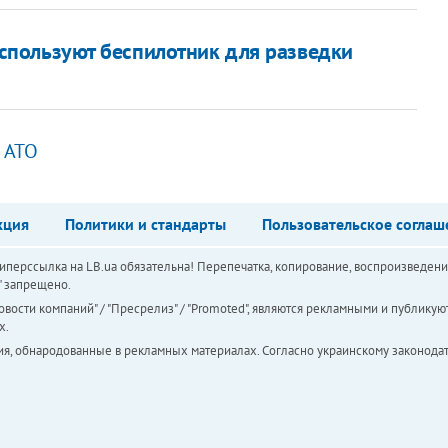
используют беспилотник для разведки
б АТО
кция
Политики и стандарты
Пользовательское соглаш
перссылка на LB.ua обязательна! Перепечатка, копирование, воспроизведени
а" запрещено.
вости компаний" / "Пресрелиз" / "Promoted", являются рекламными и публикуют
х.
ия, обнародованные в рекламных материалах. Согласно украинскому законодат