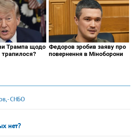
в, - СНБО
ых нет?