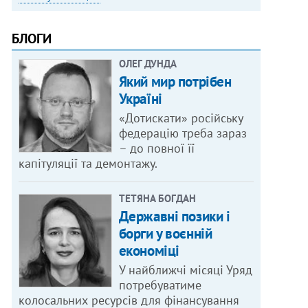
БЛОГИ
ОЛЕГ ДУНДА
Який мир потрібен
Україні
«Дотискати» російську
федерацію треба зараз
– до повної її
капітуляції та демонтажу.
ТЕТЯНА БОГДАН
ОТО: МАКС ЛЕВИН
Державні позики і
борги у воєнній
економіці
У найближчі місяці Уряд
потребуватиме
колосальних ресурсів для фінансування