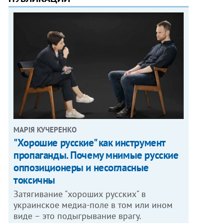
МАРІЯ КУЧЕРЕНКО
"Хорошие русские" как инструмент
пропаганды. Почему мнимые русские
оппозиционеры и несогласные
токсичны
Затягивание "хороших русских" в
украинское медиа-поле в том или ином
виде – это подыгрывание врагу.