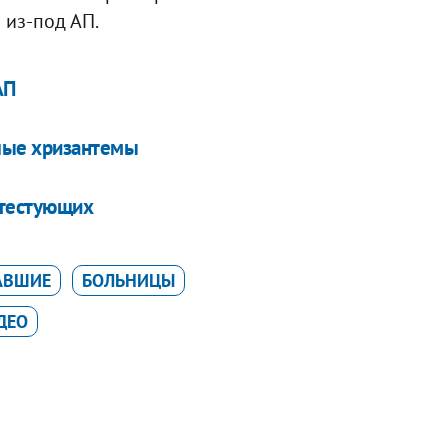
 из-под АП.
АП
елые хризантемы
отестующих
АВШИЕ
БОЛЬНИЦЫ
ДЕО