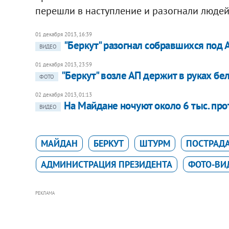
перешли в наступление и разогнали людей
01 декабря 2013, 16:39
"Беркут" разогнал собравшихся под 
ВИДЕО
01 декабря 2013, 23:59
"Беркут" возле АП держит в руках б
ФОТО
02 декабря 2013, 01:13
На Майдане ночуют около 6 тыс. пр
ВИДЕО
МАЙДАН
БЕРКУТ
ШТУРМ
ПОСТРАД
АДМИНИСТРАЦИЯ ПРЕЗИДЕНТА
ФОТО-ВИ
РЕКЛАМА