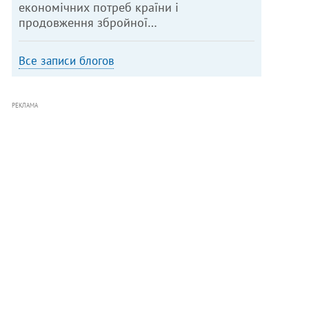
економічних потреб країни і
продовження збройної…
Все записи блогов
РЕКЛАМА