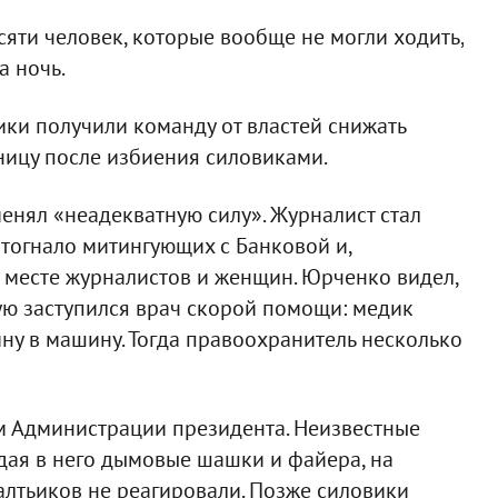
яти человек, которые вообще не могли ходить,
а ночь.
ики получили команду от властей снижать
ницу после избиения силовиками.
енял «неадекватную силу». Журналист стал
отогнало митингующих с Банковой и,
а месте журналистов и женщин. Юрченко видел,
ую заступился врач скорой помощи: медик
у в машину. Тогда правоохранитель несколько
 Администрации президента. Неизвестные
идая в него дымовые шашки и файера, на
лтьиков не реагировали. Позже силовики