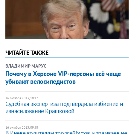
ЧИТАЙТЕ ТАКЖЕ
ВЛАДИМИР МАРУС
Почему в Херсоне VIP-персоны всё чаще
убивают велосипедистов
16 октября 2013, 10:17
Судебная экспертиза подтвердила избиение и
изнасилование Крашковой
16 октября 2013, 09:58
В Киеве водителям троллейбусов и трамваев не