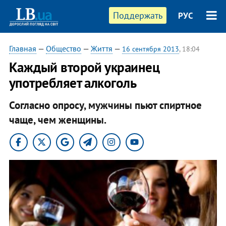
Поддержать
РУС
Главная
—
Общество
—
Життя
—
16 сентября 2013
, 18:04
Каждый второй украинец
употребляет алкоголь
Согласно опросу, мужчины пьют спиртное
чаще, чем женщины.