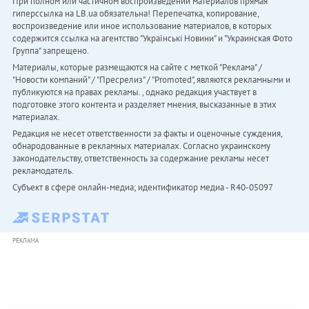
При полном или частичном воспроизведении материалов прямая
гиперссылка на LB.ua обязательна! Перепечатка, копирование,
воспроизведение или иное использование материалов, в которых
содержится ссылка на агентство "Українськi Новини" и "Украинская Фото
Группа" запрещено.
Материалы, которые размещаются на сайте с меткой "Реклама" /
"Новости компаний" / "Пресрелиз" / "Promoted", являются рекламными и
публикуются на правах рекламы. , однако редакция участвует в
подготовке этого контента и разделяет мнения, высказанные в этих
материалах.
Редакция не несет ответственности за факты и оценочные суждения,
обнародованные в рекламных материалах. Согласно украинскому
законодательству, ответственность за содержание рекламы несет
рекламодатель.
Субъект в сфере онлайн-медиа; идентификатор медиа - R40-05097
РЕКЛАМА