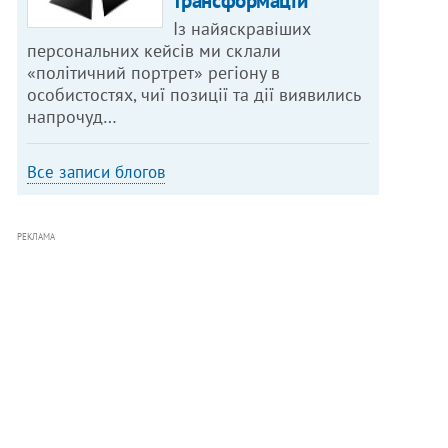
трансформацій
Із найяскравіших
персональних кейсів ми склали
«політичний портрет» регіону в
особистостях, чиї позиції та дії виявились
напрочуд…
Все записи блогов
РЕКЛАМА