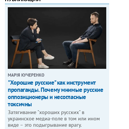
МАРІЯ КУЧЕРЕНКО
"Хорошие русские" как инструмент
пропаганды. Почему мнимые русские
оппозиционеры и несогласные
токсичны
Затягивание "хороших русских" в
украинское медиа-поле в том или ином
виде – это подыгрывание врагу.