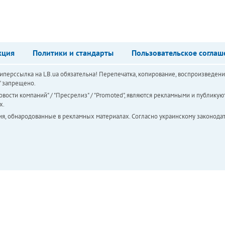
кция
Политики и стандарты
Пользовательское соглаш
перссылка на LB.ua обязательна! Перепечатка, копирование, воспроизведени
а" запрещено.
вости компаний" / "Пресрелиз" / "Promoted", являются рекламными и публикуют
х.
ия, обнародованные в рекламных материалах. Согласно украинскому законодат