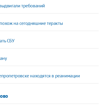
 выдвигали требований
 похож на сегодняшние теракты
ать СБУ
рану
епропетровске находятся в реанимации
лово