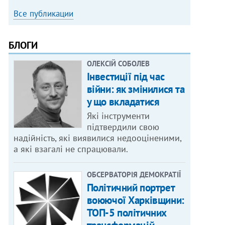
Все публикации
БЛОГИ
ОЛЕКСІЙ СОБОЛЕВ
Інвестиції під час
війни: як змінилися та
у що вкладатися
Які інструменти
підтвердили свою
надійність, які виявилися недооціненими,
а які взагалі не спрацювали.
ОБСЕРВАТОРІЯ ДЕМОКРАТІЇ
Політичний портрет
воюючої Харківщини:
ТОП-5 політичних