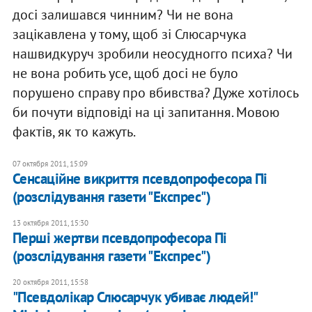
досi залишався чинним? Чи не вона
зацiкавлена у тому, щоб зi Слюсарчука
нашвидкуруч зробили неосудногго психа? Чи
не вона робить усе, щоб досi не було
порушено справу про вбивства? Дуже хотiлось
би почути вiдповiдi на цi запитання. Мовою
фактiв, як то кажуть.
07 октября 2011, 15:09
Сенсаційне викриття псевдопрофесора Пі
(розслідування газети "Експрес")
13 октября 2011, 15:30
Перші жертви псевдопрофесора Пі
(розслідування газети "Експрес")
20 октября 2011, 15:58
"Псевдолікар Слюсарчук убиває людей!"