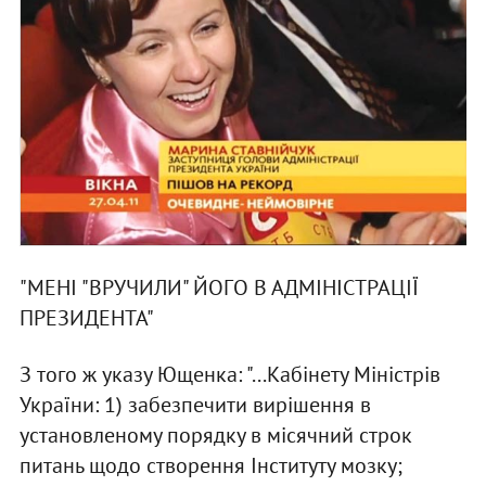
"МЕНI "ВРУЧИЛИ" ЙОГО В АДМIНIСТРАЦIЇ
ПРЕЗИДЕНТА"
З того ж указу Ющенка: "...Кабiнету Мiнiстрiв
України: 1) забезпечити вирiшення в
установленому порядку в мiсячний строк
питань щодо створення Iнституту мозку;