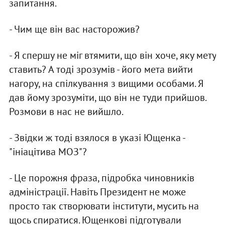
запитання.
- Чим ще вiн вас насторожив?
- Я спершу не мiг втямити, що вiн хоче, яку мету
ставить? А тодi зрозумiв - його мета вийти
нагору, на спiлкування з вищими особами. Я
дав йому зрозумiти, що вiн не туди прийшов.
Розмови в нас не вийшло.
- Звiдки ж тодi взялося в указi Ющенка -
"iнiацiтива МОЗ"?
- Це порожня фраза, пiдробка чиновникiв
адмiнiстрацiї. Навiть Президент не може
просто так створювати iнститути, мусить на
щось спиратися. Ющенковi пiдготували