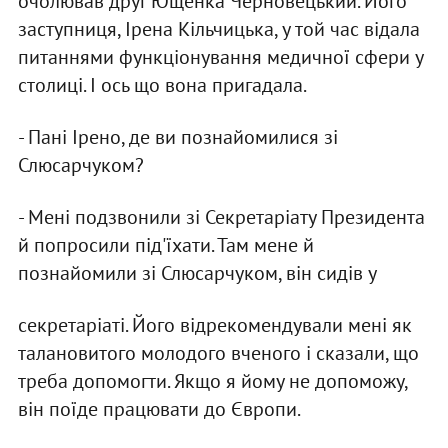
очолював друг Ющенка Черновецький. Його
заступниця, Iрена Кiльчицька, у той час вiдала
питаннями функцiонування медичної сфери у
столицi. I ось що вона пригадала.
- Панi Iрено, де ви познайомилися зi
Слюсарчуком?
- Менi подзвонили зi Секретарiату Президента
й попросили пiд'їхати. Там мене й
познайомили зi Слюсарчуком, вiн сидiв у
секретарiатi. Його вiдрекомендували менi як
талановитого молодого вченого i сказали, що
треба допомогти. Якщо я йому не допоможу,
вiн поїде працювати до Європи.