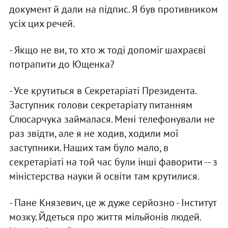
документ й дали на пiдпис. Я був противником
усiх цих речей.
- Якщо не ви, то хто ж тодi допомiг шахраєвi
потрапити до Ющенка?
- Усе крутиться в Секретарiатi Президента.
Заступник голови секретарiату питанням
Слюсарчука займалася. Менi телефонували не
раз звiдти, але я не ходив, ходили мої
заступники. Наших там було мало, в
секретарiатi на той час були iншi фаворити -- з
мiнiстерства науки й освiти там крутилися.
- Пане Князевич, це ж дуже серйозно - Iнститут
мозку. Йдеться про життя мiльйонiв людей.