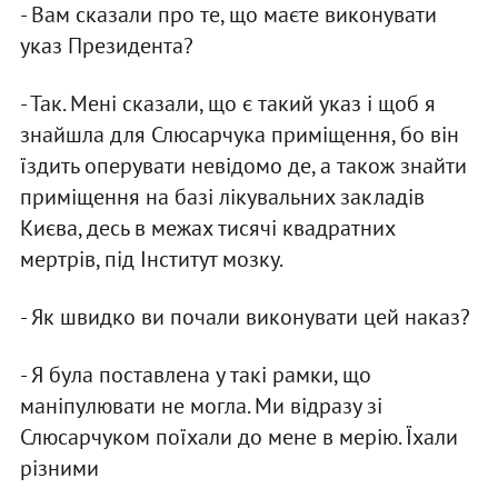
- Вам сказали про те, що маєте виконувати
указ Президента?
- Так. Менi сказали, що є такий указ i щоб я
знайшла для Слюсарчука примiщення, бо вiн
їздить оперувати невiдомо де, а також знайти
примiщення на базi лiкувальних закладiв
Києва, десь в межах тисячi квадратних
мертрiв, пiд Iнститут мозку.
- Як швидко ви почали виконувати цей наказ?
- Я була поставлена у такi рамки, що
манiпулювати не могла. Ми вiдразу зi
Слюсарчуком поїхали до мене в мерiю. Їхали
рiзними