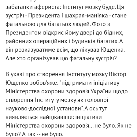
забаганки афериста: Iнститут мозку буде. Ця
зустрiч - Президента i шахрая-манiяка - стане
фатальною для багатьох людей. Фото з
Президентом вiдкриє йому дверi до бiдних,
районних операцiйних i будинкiв багатих. А
вiн розказуватиме всiм, що лiкував Ющенка.
Але хто органiзував цю фатальну зустрiч?
В указi про створення Iнституту мозку Вiктор
Ющенко зобов'яже: "пiдтримати iнiцiативу
Мiнiстерства охорони здоров'я України щодо
створення Iнституту мозку як головної
науково-дослiдної установи". А ось тут
виявляється найцiкавiше: iнiцiативи
Мiнiстерства охорони здоров'я... не було. Як не
було? А так -- не було.