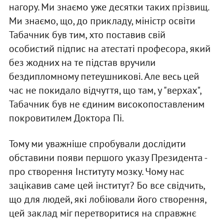
нагору. Ми знаємо уже десятки таких прiзвищ.
Ми знаємо, що, до прикладу, мiнiстр освiти
Табачник був тим, хто поставив свiй
особистий пiдпис на атестатi професора, який
без жодних на те пiдстав вручили
бездипломному петеушниковi. Але весь цей
час не покидало вiдчуття, що там, у "верхах",
Табачник був не єдиним високопоставленим
покровитилем Доктора Пi.
Тому ми уважнiше спробували дослiдити
обставини появи першого указу Президента -
про створення Iнституту мозку. Чому нас
зацiкавив саме цей iнститут? Бо все свiдчить,
що для людей, якi лобiювали його створення,
цей заклад мiг перетворитися на справжнє