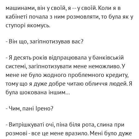
машинами, вiн у своїй, я -- у своїй. Коли я в
кабiнетi почала з ним розмовляти, то була як у
ступорi якомусь.
- Вiн що, загiпнотизував вас?
- Я десять рокiв вiдпрацювала у банкiвськiй
системi, загiпнотизувати мене неможливо. У
мене не було жодного проблемного кредиту,
тому що я дуже добре читаю обличчя людей. Я
була шокована iншим...
- Чим, панi Iрено?
- Витрiшкуватi очi, пiна бiля рота, слина при
розмовi - все це мене вразило. Менi було дуже