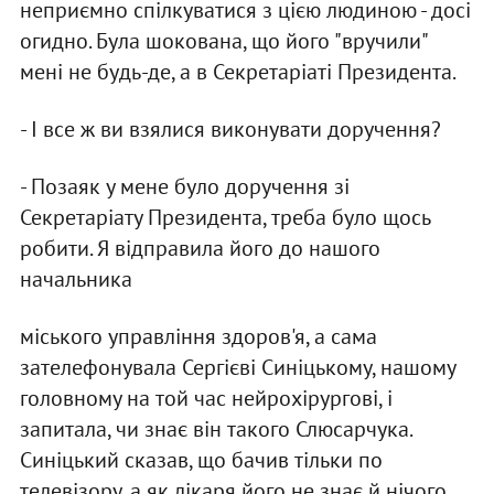
неприємно спiлкуватися з цiєю людиною - досi
огидно. Була шокована, що його "вручили"
менi не будь-де, а в Секретарiатi Президента.
- I все ж ви взялися виконувати доручення?
- Позаяк у мене було доручення зi
Секретарiату Президента, треба було щось
робити. Я вiдправила його до нашого
начальника
мiського управлiння здоров'я, а сама
зателефонувала Сергiєвi Синiцькому, нашому
головному на той час нейрохiрурговi, i
запитала, чи знає вiн такого Слюсарчука.
Синiцький сказав, що бачив тiльки по
телевiзору, а як лiкаря його не знає й нiчого