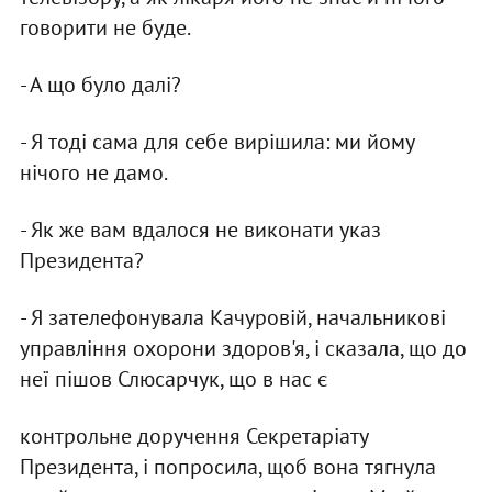
говорити не буде.
- А що було далi?
- Я тодi сама для себе вирiшила: ми йому
нiчого не дамо.
- Як же вам вдалося не виконати указ
Президента?
- Я зателефонувала Качуровiй, начальниковi
управлiння охорони здоров'я, i сказала, що до
неї пiшов Слюсарчук, що в нас є
контрольне доручення Секретарiату
Президента, i попросила, щоб вона тягнула