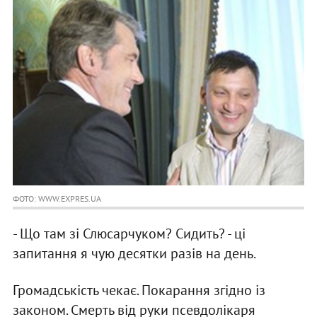
ФОТО: WWW.EXPRES.UA
- Що там зi Слюсарчуком? Сидить? - цi
запитання я чую десятки разiв на день.
Громадськiсть чекає. Покарання згiдно iз
законом. Смерть вiд руки псевдолiкаря