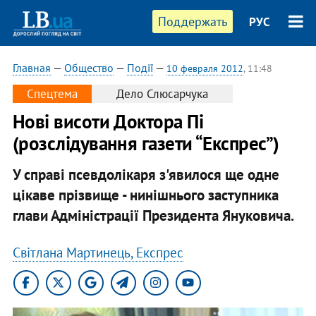
Поддержать
РУС
Главная
—
Общество
—
Події
—
10 февраля 2012
, 11:48
Спецтема
Дело Слюсарчука
Новi висоти Доктора Пi
(розслідування газети “Експрес”)
У справi псевдолiкаря з'явилося ще одне
цiкаве прiзвище - нинiшнього заступника
глави Адмiнiстрацiї Президента Януковича.
Світлана Мартинець, Експрес