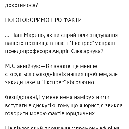
докотимося?
ПОГОГОВОРИМО ПРО ФАКТИ
...- Панi Марино, як ви сприйняли згадування
вашого прiзвища в газетi "Експрес" у справi
псевдопрофесора Андрiя Слюсарчука?
М. Ставнiйчук: -- Ви знаєте, це менше
стосується сьогоднiшнiх наших проблем, але
закиди газети "Експрес" абсолютно
безпiдставнi, i у мене нема намiру з ними
вступати в дискусiю, тому що я юрист, я звикла
говорити мовою фактiв юридичних.
Це дiалог, який прозвучав у прямому ефiрi на