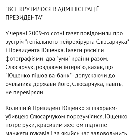
"ВСЕ КРУТИЛОСЯ В АДМIНIСТРАЦIЇ
ПРЕЗИДЕНТА"
У червнi 2009-го сотнi газет повiдомили про
зустрiч "генiального нейрохiрурга Слюсарчука"
i Президента Ющенка. Газети ряснiли
фотографiями: два "уми" країни разом.
Слюсарчук, роздаючи iнтерв'ю, казав, що
"Ющенко пiшов ва-банк" - допускаючи до
очiльника держави його, Слюсарчука, навiть,
не перевiряли.
Колишнiй Президент Ющенко зi шахраєм-
убивцею Слюсарчуком порозумiлися. Ющенко
потре руки, красивим жестом пiдтягне
манжети рукавiв i за якийсь час задовольнить