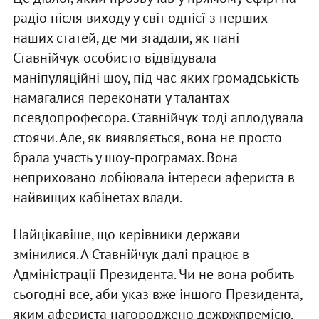
радiо пiсля виходу у свiт однiєї з перших
наших статей, де ми згадали, як панi
Ставнiйчук особисто вiдвiдувала
манiпуляцiйнi шоу, пiд час яких громадськiсть
намагалися переконати у талантах
псевдопрофесора. Ставнiйчук тодi аплодувала
стоячи. Але, як виявляється, вона не просто
брала участь у шоу-програмах. Вона
неприховано лобiювала iнтереси афериста в
найвищих кабiнетах влади.
Найцiкавiше, що керiвники держави
змiнилися. А Ставнiйчук далi працює в
Адмiнiстрацiї Президента. Чи не вона робить
сьогоднi все, аби указ вже iншого Президента,
яким афериста нагороджено дежржпремiєю,