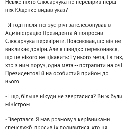
Невже нiхто Слюсарчука не перевiрив перш
нiж Ющенко видав указ?
- Я тодi пiсля тiєї зустрiчi зателефонував в
Адмiнiстрацiю Президента й попросив
Слюсарчука перевiрити. Пояснював, що вiн не
викликає довiри. Але я швидко переконався,
що це нiкого не цiкавить: i у нього мета, i в тих,
хто з ним поруч, одна мета -- потрапити на очi
Президентовi й на особистий прийом до
нього.
- I що, бiльше нiкуди не зверталися? Ви ж були
мiнiстром...
- Звертався. Я мав розмову з керiвниками
спецслужб, просив їх подивитися, хто ця