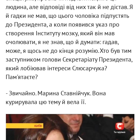
людина, але вiдповiдi вiд них так й не дiстав. Я
й гадки не мав, що цього чоловiка пiдпустять
до Президента, а коли появився указ про
створення Iнституту мозку, який вiн мав
очолювати, я не знав, що й думати: гадав,
може, я щось не до кiнця розумiю. Хто був тим
заступником голови Секретарiату Президента,
який лобiював iнтереси Слюсарчука?
Пам'ятаєте?
- Звичайно. Марина Ставнiйчук. Вона
курирувала цю тему й вела її.