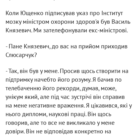
Коли Ющенко пiдписував указ про Iнститут
мозку мiнiстром охорони здоров'я був Василь
Князевич. Ми зателефонували екс-мiнiстровi.
- Пане Князевич, до вас на прийом приходив
Слюсарчук?
- Так, вiн був у мене. Просив щось створити на
пiдтримку начебто його розуму. Я бачив по
телебаченню його рекорди, думав, може,
унiкум який, але пiд час зустрiчi вiн справив
на мене негативне враження. Я цiкавився, якi у
нього дипломи, науковi працi. Вiн щось
говорив, але то все не викликало у мене
довiри. Вiн не вiдповiдав конкретно на