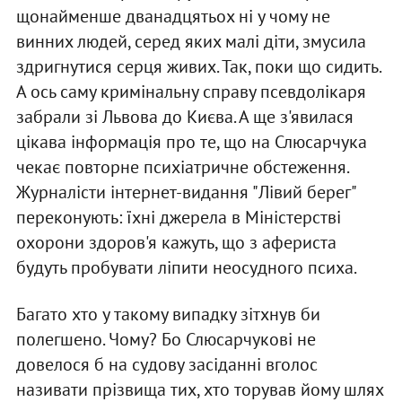
щонайменше дванадцятьох нi у чому не
винних людей, серед яких малi дiти, змусила
здригнутися серця живих. Так, поки що сидить.
А ось саму кримiнальну справу псевдолiкаря
забрали зi Львова до Києва. А ще з'явилася
цiкава iнформацiя про те, що на Слюсарчука
чекає повторне психiатричне обстеження.
Журналiсти iнтернет-видання "Лiвий берег"
переконують: їхнi джерела в Мiнiстерствi
охорони здоров'я кажуть, що з афериста
будуть пробувати лiпити неосудного психа.
Багато хто у такому випадку зiтхнув би
полегшено. Чому? Бо Слюсарчуковi не
довелося б на судову засiданнi вголос
називати прiзвища тих, хто торував йому шлях