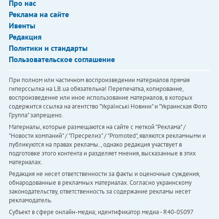
Про нас
Реклама на сайте
Ивенты
Редакция
Политики и стандарты
Пользовательское соглашение
При полном или частичном воспроизведении материалов прямая
гиперссылка на LB.ua обязательна! Перепечатка, копирование,
воспроизведение или иное использование материалов, в которых
содержится ссылка на агентство "Українськi Новини" и "Украинская Фото
Группа" запрещено.
Материалы, которые размещаются на сайте с меткой "Реклама" /
"Новости компаний" / "Пресрелиз" / "Promoted", являются рекламными и
публикуются на правах рекламы. , однако редакция участвует в
подготовке этого контента и разделяет мнения, высказанные в этих
материалах.
Редакция не несет ответственности за факты и оценочные суждения,
обнародованные в рекламных материалах. Согласно украинскому
законодательству, ответственность за содержание рекламы несет
рекламодатель.
Субъект в сфере онлайн-медиа; идентификатор медиа - R40-05097