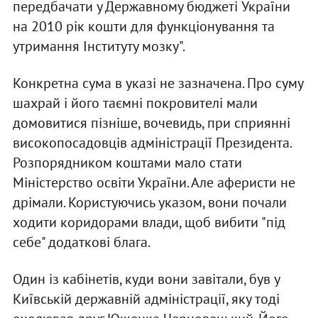
передбачати у Державному бюджетi України
на 2010 рiк кошти для функцiонування та
утримання Iнституту мозку".
Конкретна сума в указi не зазначена. Про суму
шахрай i його таємнi покровителi мали
домовитися пiзнiше, вочевидь, при сприяннi
високопосадовцiв адмiнiстрацiї Президента.
Розпорядником коштами мало стати
Мiнiстерство освiти України. Але аферисти не
дрiмали. Користуючись указом, вони почали
ходити коридорами влади, щоб вибити "пiд
себе" додатковi блага.
Один iз кабiнетiв, куди вони завiтали, був у
Київськiй державнiй адмiнiстрацiї, яку тодi