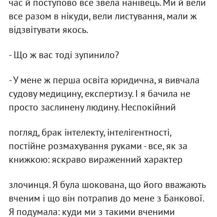
час й поступово все звела нанiвець. Ми й вели
все разом в нiкуди, вели листування, мали ж
вiдзвiтувати якось.
- Що ж вас тодi зупинило?
- У мене ж перша освiта юридична, я вивчала
судову медицину, експертизу. I я бачила не
просто заслинену людину. Неспокiйний
погляд, брак iнтелекту, iнтелiгентностi,
постiйне розмахування руками - все, як за
книжкою: яскраво вираженний характер
злочинця. Я була шокована, що його вважають
вченим i що вiн потрапив до мене з Банкової.
Я подумала: куди ми з такими вченими