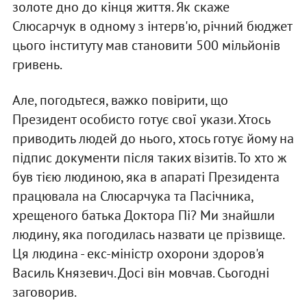
золоте дно до кiнця життя. Як скаже
Слюсарчук в одному з iнтерв'ю, рiчний бюджет
цього iнституту мав становити 500 мiльйонiв
гривень.
Але, погодьтеся, важко повiрити, що
Президент особисто готує свої укази. Хтось
приводить людей до нього, хтось готує йому на
пiдпис документи пiсля таких вiзитiв. То хто ж
був тiєю людиною, яка в апаратi Президента
працювала на Слюсарчука та Пасiчника,
хрещеного батька Доктора Пi? Ми знайшли
людину, яка погодилась назвати це прiзвище.
Ця людина - екс-мiнiстр охорони здоров'я
Василь Князевич. Досi вiн мовчав. Сьогоднi
заговорив.