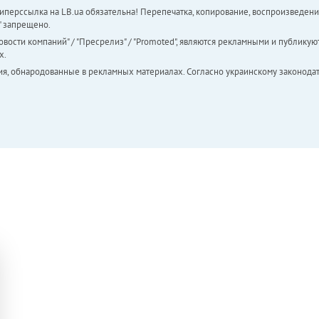
перссылка на LB.ua обязательна! Перепечатка, копирование, воспроизведени
а" запрещено.
вости компаний" / "Пресрелиз" / "Promoted", являются рекламными и публикуют
х.
ия, обнародованные в рекламных материалах. Согласно украинскому законодат