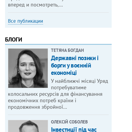
вперед и посмотреть,…
Все публикации
БЛОГИ
ТЕТЯНА БОГДАН
Державні позики і
борги у воєнній
економіці
У найближчі місяці Уряд
потребуватиме
колосальних ресурсів для фінансування
економічних потреб країни і
продовження збройної…
ОЛЕКСІЙ СОБОЛЕВ
Інвестиції під час