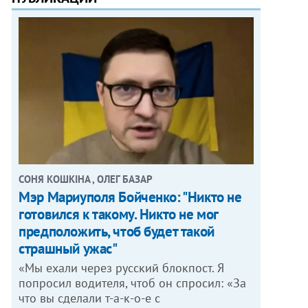
СОНЯ КОШКІНА , ОЛЕГ БАЗАР
Мэр Мариуполя Бойченко: "Никто не
готовился к такому. Никто не мог
предположить, чтоб будет такой
страшный ужас"
«Мы ехали через русский блокпост. Я
попросил водителя, чтоб он спросил: «За
что вы сделали т-а-к-о-е с