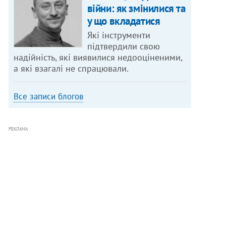
війни: як змінилися та
у що вкладатися
Які інструменти
підтвердили свою
надійність, які виявилися недооціненими,
а які взагалі не спрацювали.
Все записи блогов
РЕКЛАМА