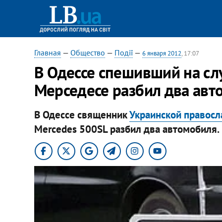
Главная
—
Общество
—
Події
—
6 января 2012
, 17:07
В Одессе спешивший на сл
Мерседесе разбил два авт
В Одессе священник
Украинской правосл
Mercedes 500SL разбил два автомобиля.