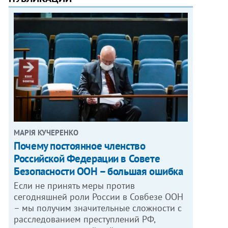
МАРІЯ КУЧЕРЕНКО
​Почему постоянное членство
Российской Федерации в Совете
Безопасности ООН – большая ошибка
Если не принять меры против
сегодняшней роли России в Совбезе ООН
– мы получим значительные сложности с
расследованием преступлений РФ,