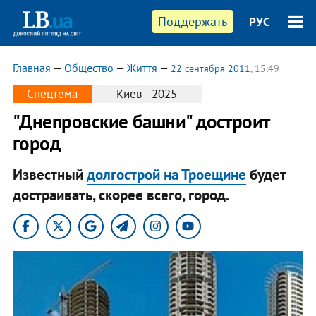
Поддержать
РУС
Главная
—
Общество
—
Життя
—
22 сентября 2011
, 15:49
Спецтема
Киев - 2025
"Днепровские башни" достроит
город
Известный
долгострой на Троещине
будет
достраивать, скорее всего, город.