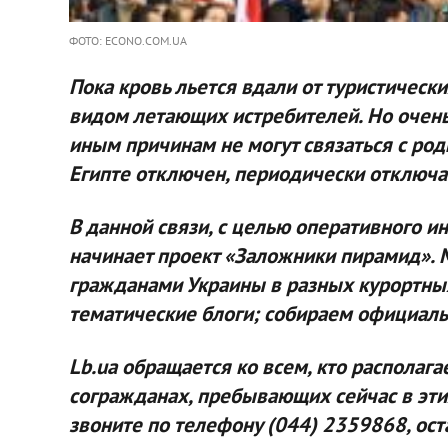
ФОТО: ECONO.COM.UA
Пока кровь льется вдали от туристическ
видом летающих истребителей. Но очень
иным причинам не могут связаться с род
Египте отключен, периодически отключа
В данной связи, с целью оперативного 
начинает проект «Заложники пирамид».
гражданами Украины в разных курортных
тематические блоги; собираем официал
Lb.uа обращается ко всем, кто располаг
согражданах, пребывающих сейчас в этих
звоните по телефону (044) 2359868, ос