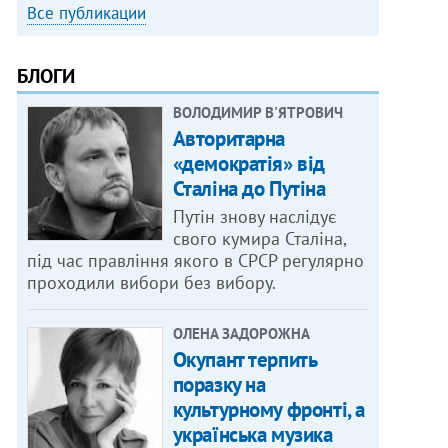
Все публикации
БЛОГИ
ВОЛОДИМИР В'ЯТРОВИЧ
Авторитарна
«демократія» від
Сталіна до Путіна
Путін знову наслідує
свого кумира Сталіна,
під час правління якого в СРСР регулярно
проходили вибори без вибору.
ОЛЕНА ЗАДОРОЖНА
Окупант терпить
поразку на
культурному фронті, а
українська музика