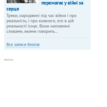
перемагає у війні за
серця
Треки, народжені під час війни і про
реальність, і про кожного, хто в цій
реальності існує. Вони наповнені
словами, якими говорить…
Все записи блогов
РЕКЛАМА