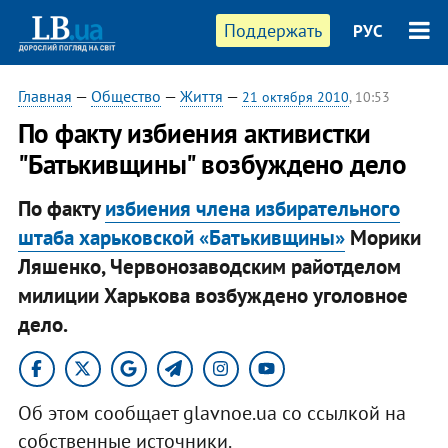
Поддержать
РУС
Главная
—
Общество
—
Життя
—
21 октября 2010
, 10:53
По факту избиения активистки
"Батькивщины" возбуждено дело
По факту
избиения члена избирательного
штаба харьковской «Батькивщины»
Морики
Ляшенко, Червонозаводским райотделом
милиции Харькова возбуждено уголовное
дело.
Об этом сообщает glavnoe.ua со ссылкой на
собственные источники.