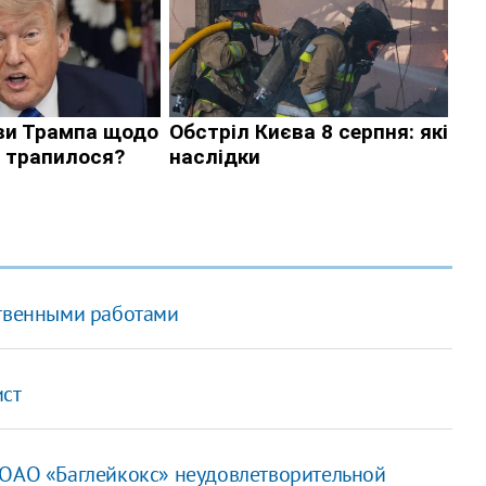
ственными работами
ист
 ОАО «Баглейкокс» неудовлетворительной