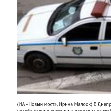
(ИА «Новый мост», Ирина Малоок) В Днепр
несоблюдения дистанции повредил служеб