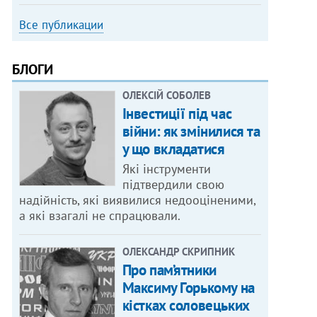
Все публикации
БЛОГИ
ОЛЕКСІЙ СОБОЛЕВ
Інвестиції під час
війни: як змінилися та
у що вкладатися
Які інструменти
підтвердили свою
надійність, які виявилися недооціненими,
а які взагалі не спрацювали.
ОЛЕКСАНДР СКРИПНИК
Про пам’ятники
Максиму Горькому на
кістках соловецьких