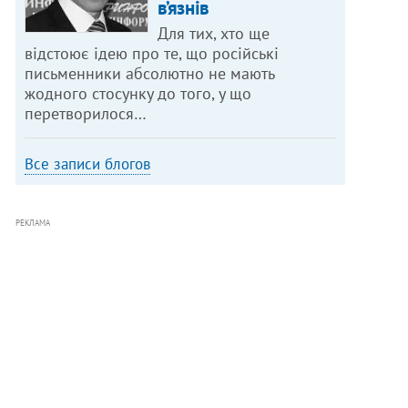
в’язнів
Для тих, хто ще
відстоює ідею про те, що російські
письменники абсолютно не мають
жодного стосунку до того, у що
перетворилося…
Все записи блогов
РЕКЛАМА