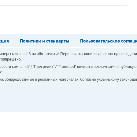
кция
Политики и стандарты
Пользовательское соглаш
перссылка на LB.ua обязательна! Перепечатка, копирование, воспроизведени
а" запрещено.
вости компаний" / "Пресрелиз" / "Promoted", являются рекламными и публикуют
х.
ия, обнародованные в рекламных материалах. Согласно украинскому законодат