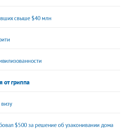
ивших свыше $40 млн
фити
 цивилизованности
 от гриппа
 визу
бовал $500 за решение об узаконивании дома