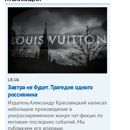
LB.UA
Завтра не будет. Трагедия одного
россиянина
Издатель Александр Красовицкий написал
небольшое произведение в
ультрасовременном жанре чат-фикшн по
мотивам последних событий. Мы
публикуем его впервые.