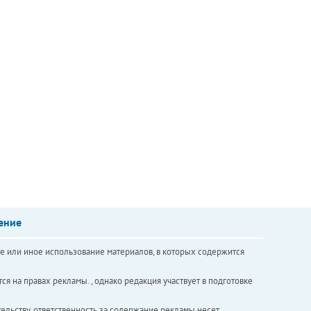
ение
е или иное использование материалов, в которых содержится
ся на правах рекламы. , однако редакция участвует в подготовке
ельству, ответственность за содержание рекламы несет