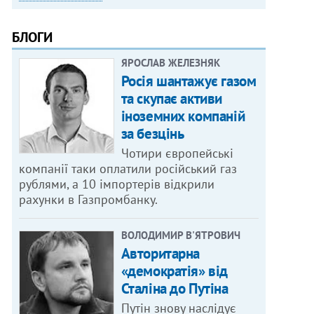
БЛОГИ
ЯРОСЛАВ ЖЕЛЕЗНЯК
Росія шантажує газом
та скупає активи
іноземних компаній
за безцінь
Чотири європейські
компанії таки оплатили російський газ
рублями, а 10 імпортерів відкрили
рахунки в Газпромбанку.
ВОЛОДИМИР В'ЯТРОВИЧ
Авторитарна
«демократія» від
Сталіна до Путіна
Путін знову наслідує