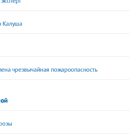
 эксперт
з Калуша
влена чрезвычайная пожароопасность
ной
грозы