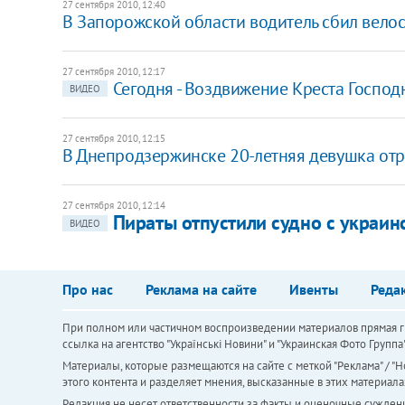
27 сентября 2010, 12:40
В Запорожской области водитель сбил велос
27 сентября 2010, 12:17
Сегодня - Воздвижение Креста Господ
ВИДЕО
27 сентября 2010, 12:15
В Днепродзержинске 20-летняя девушка отр
27 сентября 2010, 12:14
Пираты отпустили судно с украи
ВИДЕО
Про нас
Реклама на сайте
Ивенты
Реда
При полном или частичном воспроизведении материалов прямая ги
ссылка на агентство "Українськi Новини" и "Украинская Фото Групп
Материалы, которые размещаются на сайте с меткой "Реклама" / "Но
этого контента и разделяет мнения, высказанные в этих материала
Редакция не несет ответственности за факты и оценочные сужден