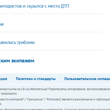
ипедистов и скрылся с места ДТП
ня
авилась грибами
нским экипажем
кция
Политики и стандарты
Пользовательское соглаш
перссылка на LB.ua обязательна! Перепечатка, копирование, воспроизведени
а" запрещено.
вости компаний" / "Пресрелиз" / "Promoted", являются рекламными и публикуют
х.
ия, обнародованные в рекламных материалах. Согласно украинскому законодат