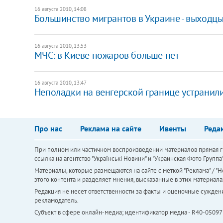
16 августа 2010, 14:08
Большинство мигрантов в Украине - выходцы
16 августа 2010, 13:53
МЧС: в Киеве пожаров больше нет
16 августа 2010, 13:47
Неполадки на венгерской границе устранил
Про нас
Реклама на сайте
Ивенты
Реда
При полном или частичном воспроизведении материалов прямая ги
ссылка на агентство "Українськi Новини" и "Украинская Фото Групп
Материалы, которые размещаются на сайте с меткой "Реклама" / "Но
этого контента и разделяет мнения, высказанные в этих материала
Редакция не несет ответственности за факты и оценочные сужден
рекламодатель.
Субъект в сфере онлайн-медиа; идентификатор медиа - R40-05097