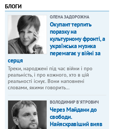
БЛОГИ
ОЛЕНА ЗАДОРОЖНА
Окупант терпить
поразку на
культурному фронті, а
українська музика
перемагає у війні за
серця
Треки, народжені під час війни і про
реальність, і про кожного, хто в цій
реальності існує. Вони наповнені
словами, якими говорить…
ВОЛОДИМИР В'ЯТРОВИЧ
Через Майдани до
свободи.
Найяскравіший вияв