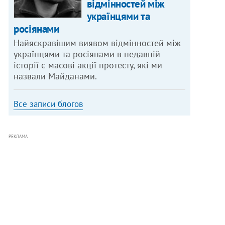
відмінностей між
українцями та
росіянами
Найяскравішим виявом відмінностей між
українцями та росіянами в недавній
історії є масові акції протесту, які ми
назвали Майданами.
Все записи блогов
РЕКЛАМА