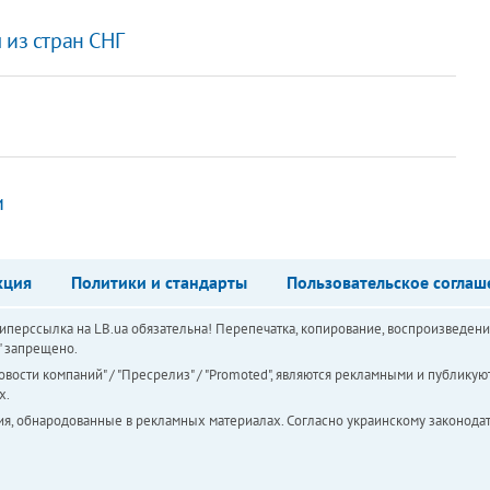
 из стран СНГ
и
кция
Политики и стандарты
Пользовательское соглаш
перссылка на LB.ua обязательна! Перепечатка, копирование, воспроизведени
а" запрещено.
вости компаний" / "Пресрелиз" / "Promoted", являются рекламными и публикуют
х.
ия, обнародованные в рекламных материалах. Согласно украинскому законодат