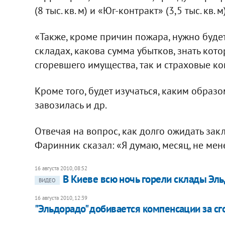
(8 тыс. кв. м) и «Юг-контракт» (3,5 тыс. кв. м)
«Также, кроме причин пожара, нужно будет
складах, какова сумма убытков, знать кот
сгоревшего имущества, так и страховые ко
Кроме того, будет изучаться, каким образо
завозилась и др.
Отвечая на вопрос, как долго ожидать за
Фаринник сказал: «Я думаю, месяц, не менее
16 августа 2010, 08:52
В Киеве всю ночь горели склады Э
ВИДЕО
16 августа 2010, 12:39
"Эльдорадо" добивается компенсации за с