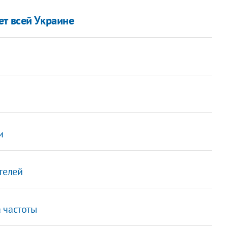
ет всей Украине
и
телей
 частоты