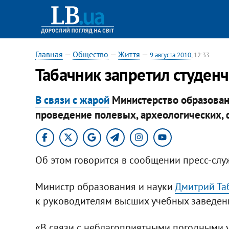
Главная
—
Общество
—
Життя
—
9 августа 2010
, 12:33
Табачник запретил студен
В связи с жарой
Министерство образован
проведение полевых, археологических, 
Об этом говорится в сообщении пресс-сл
Министр образования и науки
Дмитрий Та
к руководителям высших учебных заведен
«В связи с неблагоприятными погодными 