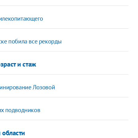
 млекопитающего
ске побила все рекорды
зраст и стаж
минирование Лозовой
их подводников
 области