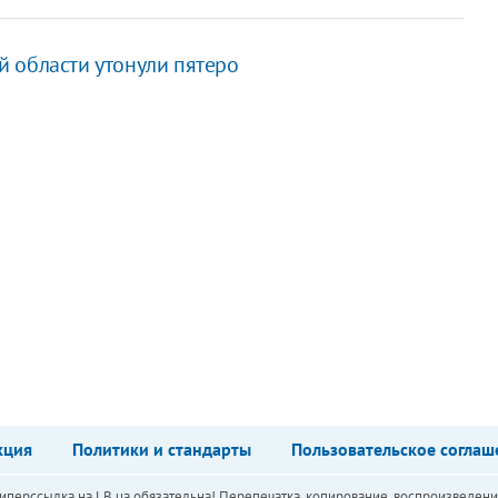
 области утонули пятеро
кция
Политики и стандарты
Пользовательское соглаш
перссылка на LB.ua обязательна! Перепечатка, копирование, воспроизведени