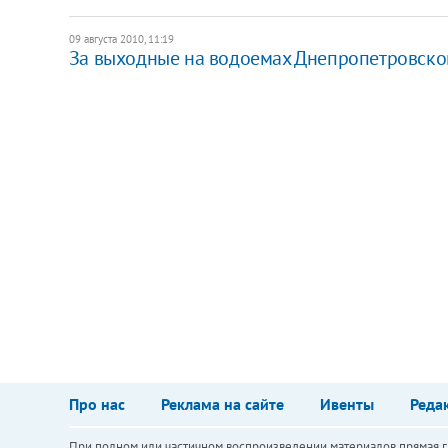
09 августа 2010, 11:19
За выходные на водоемах Днепропетровской
Про нас
Реклама на сайте
Ивенты
Реда
При полном или частичном воспроизведении материалов прямая ги