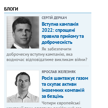
БЛОГИ
СЕРГІЙ ДЕРКАЧ
Вступна кампанія
2022: спрощені
правила прийому та
доброчесність
Як забезпечити
доброчесну вступну кампанію, яка
водночас відповідатиме викликам війни?
ЯРОСЛАВ ЖЕЛЕЗНЯК
Росія шантажує газом
та скупає активи
іноземних компаній
за безцінь
Чотири європейські