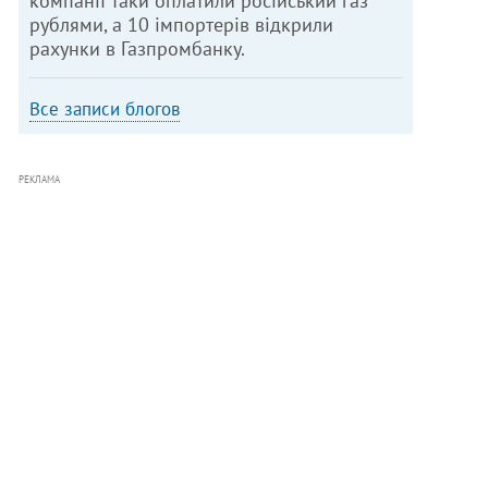
компанії таки оплатили російський газ
рублями, а 10 імпортерів відкрили
рахунки в Газпромбанку.
Все записи блогов
РЕКЛАМА