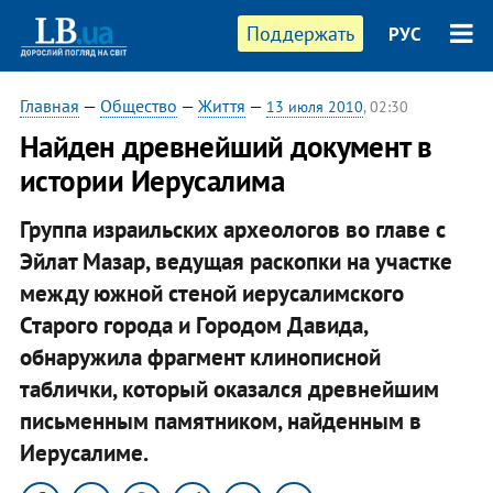
Поддержать
РУС
Главная
—
Общество
—
Життя
—
13 июля 2010
, 02:30
Найден древнейший документ в
истории Иерусалима
Группа израильских археологов во главе с
Эйлат Мазар, ведущая раскопки на участке
между южной стеной иерусалимского
Старого города и Городом Давида,
обнаружила фрагмент клинописной
таблички, который оказался древнейшим
письменным памятником, найденным в
Иерусалиме.