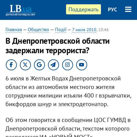
Поддержать
РУС
Главная
—
Общество
—
Події
—
7 июля 2010
, 10:46
В Днепропетровской области
задержали террориста?
6 июля в Желтых Водах Днепропетровской
области из автомобиля местного жителя
сотрудники милиции изъяли 400 г взрывчатки,
бикфордов шнур и электродетонатор.
Об этом говорится в сообщении ЦОС ГУМВД в
Днепропетровской области, текстом которого
располагает ИА «НОВЫЙ МОСТ».