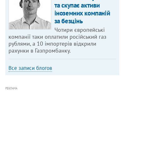
та скупає активи
іноземних компаній
за безцінь
Чотири європейські
компанії таки оплатили російський газ
рублями, а 10 імпортерів відкрили
рахунки в Газпромбанку.
Все записи блогов
РЕКЛАМА