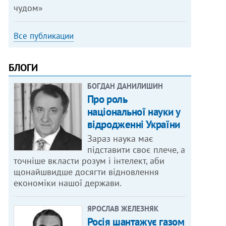
чудом»
Все публикации
БЛОГИ
БОГДАН ДАНИЛИШИН
Про роль
національної науки у
відродженні України
Зараз наука має
підставити своє плече, а
точніше вкласти розум і інтелект, аби
щонайшвидше досягти відновлення
економіки нашої держави.
ЯРОСЛАВ ЖЕЛЕЗНЯК
Росія шантажує газом