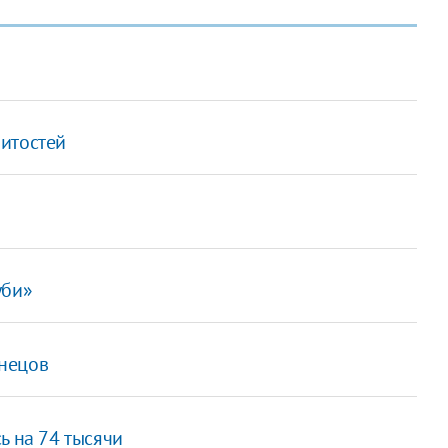
итостей
уби»
нецов
ь на 74 тысячи