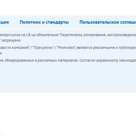
кция
Политики и стандарты
Пользовательское соглаш
перссылка на LB.ua обязательна! Перепечатка, копирование, воспроизведени
а" запрещено.
вости компаний" / "Пресрелиз" / "Promoted", являются рекламными и публикуют
х.
ия, обнародованные в рекламных материалах. Согласно украинскому законодат