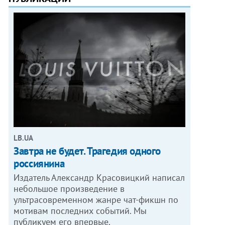
LB.UA
Завтра не будет. Трагедия одного
россиянина
Издатель Александр Красовицкий написал
небольшое произведение в
ультрасовременном жанре чат-фикшн по
мотивам последних событий. Мы
публикуем его впервые.