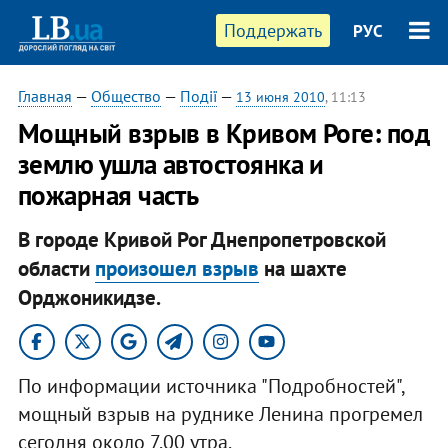
Поддержать
РУС
Главная
—
Общество
—
Події
—
13 июня 2010
, 11:13
Мощный взрыв в Кривом Роге: под
землю ушла автостоянка и
пожарная часть
В городе Кривой Рог Днепропетровской
области
произошел взрыв
на шахте
Орджоникидзе.
По информации источника "Подробностей",
мощный взрыв на руднике Ленина прогремел
сегодня около 7.00 утра.