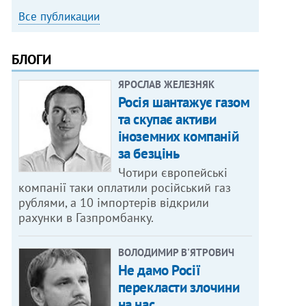
Все публикации
БЛОГИ
ЯРОСЛАВ ЖЕЛЕЗНЯК
Росія шантажує газом
та скупає активи
іноземних компаній
за безцінь
Чотири європейські
компанії таки оплатили російський газ
рублями, а 10 імпортерів відкрили
рахунки в Газпромбанку.
ВОЛОДИМИР В'ЯТРОВИЧ
Не дамо Росії
перекласти злочини
на нас