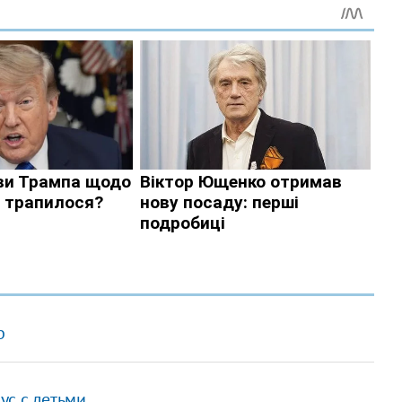
р
ус с детьми