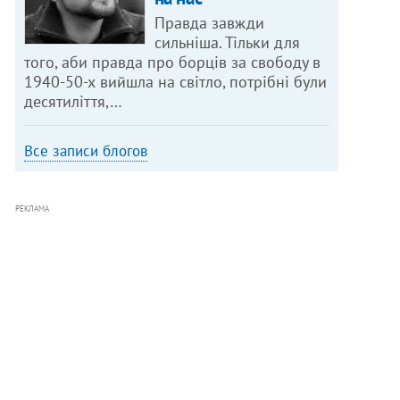
Правда завжди
сильніша. Тільки для
того, аби правда про борців за свободу в
1940-50-х вийшла на світло, потрібні були
десятиліття,…
Все записи блогов
РЕКЛАМА