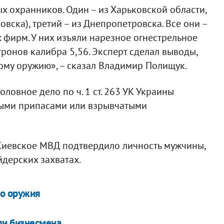
х охранников. Один – из Харьковской области,
вска), третий – из Днепропетровска. Все они –
 фирм. У них изъяли нарезное огнестрельное
ронов калибра 5,56. Эксперт сделал выводы,
ому оружию», – сказал Владимир Полищук.
овное дело по ч. 1 ст. 263 УК Украины
выми припасами или взрывчатыми
иевское МВД подтвердило личность мужчины,
дерских захватах.
го оружия
ли бизнесмена