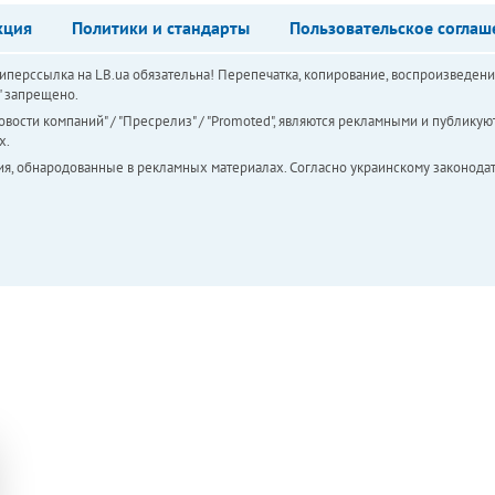
кция
Политики и стандарты
Пользовательское соглаш
перссылка на LB.ua обязательна! Перепечатка, копирование, воспроизведени
а" запрещено.
вости компаний" / "Пресрелиз" / "Promoted", являются рекламными и публикуют
х.
ия, обнародованные в рекламных материалах. Согласно украинскому законодат