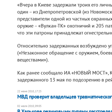
«Вчера в Киеве задержали троих его личны
один – из Днепропетровской (из Новомоско
представители одной из частных охранных
оружие – «Вулкан-ТК» охотничий и 205 пат
что эти патроны принадлежат огнестрельн
Относительно задержанных возбуждено угол
(«Незаконное обращение с оружием, бое
веществами»).
Как ранее сообщало ИА «НОВЫЙ МОСТ», К
задержанного 13 мая по подозрению в рей
22 июня 2010, 17:25
МВД проверит владельцев травматическо
02 июля 2010, 09:05
В Харькове резиновыми пулями расстреля