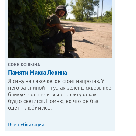
СОНЯ КОШКІНА
Памяти Макса Левина
Я сижу на лавочке, он стоит напротив. У
него за спиной – густая зелень, сквозь нее
бликует солнце и вся его фигура как
будто светится. Помню, во что он был
одет – любимую…
Все публикации