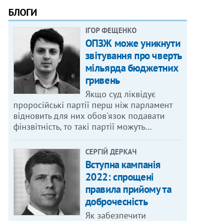
БЛОГИ
ІГОР ФЕЩЕНКО
ОПЗЖ може уникнути
звітування про чверть
мільярда бюджетних
гривень
Якщо суд ліквідує
проросійські партії перш ніж парламент
відновить для них обов'язок подавати
фінзвітність, то такі партії можуть…
СЕРГІЙ ДЕРКАЧ
Вступна кампанія
2022: спрощені
правила прийому та
доброчесність
Як забезпечити