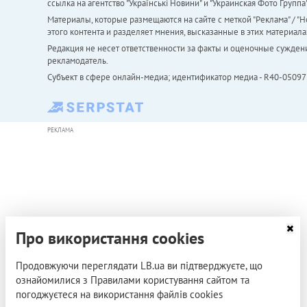
ссылка на агентство "Українськi Новини" и "Украинская Фото Групп
Материалы, которые размещаются на сайте с меткой "Реклама" / "Но
этого контента и разделяет мнения, высказанные в этих материала
Редакция не несет ответственности за факты и оценочные сужден
рекламодатель.
Субъект в сфере онлайн-медиа; идентификатор медиа - R40-05097
РЕКЛАМА
Про використання cookies
Продовжуючи переглядати LB.ua ви підтверджуєте, що
ознайомилися з Правилами користування сайтом та
погоджуєтеся на використання файлів cookies