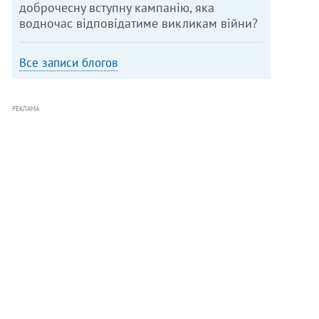
доброчесну вступну кампанію, яка
водночас відповідатиме викликам війни?
Все записи блогов
РЕКЛАМА