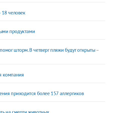
о 18 человек
лыми продуктами
помог шторм. В четверг пляжи будут открыты –
ая компания
ления приходится более 157 аллергиков
ать на смерти животных