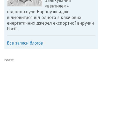
Залякування
«вентилем»
підштовхнуло Європу швидше
відмовитися від одного з ключових
енергетичних джерел експортної виручки
Росії.
Все записи блогов
РЕКЛАМА