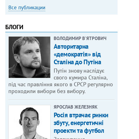
Все публикации
БЛОГИ
ВОЛОДИМИР В'ЯТРОВИЧ
Авторитарна
«демократія» від
Сталіна до Путіна
Путін знову наслідує
свого кумира Сталіна,
під час правління якого в СРСР регулярно
проходили вибори без вибору.
ЯРОСЛАВ ЖЕЛЕЗНЯК
Росія втрачає ринки
збуту, енергетичні
проекти та футбол