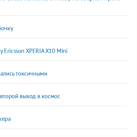
бочку
y Ericsson XPERIA X10 Mini
зались токсичными
второй выход в космос
кера