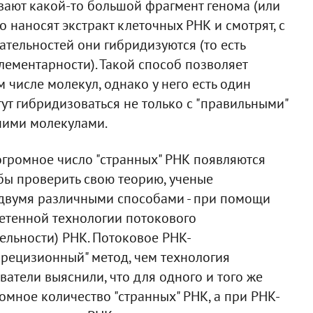
вают какой-то большой фрагмент генома (или
о наносят экстракт клеточных РНК и смотрят, с
тельностей они гибридизуются (то есть
ементарности). Такой способ позволяет
числе молекул, однако у него есть один
ут гибридизоваться не только с "правильными"
ними молекулами.
огромное число "странных" РНК появляются
бы проверить свою теорию, ученые
двумя различными способами - при помощи
етенной технологии потокового
ельности) РНК. Потоковое РНК-
прецизионный" метод, чем технология
атели выяснили, что для одного и того же
омное количество "странных" РНК, а при РНК-