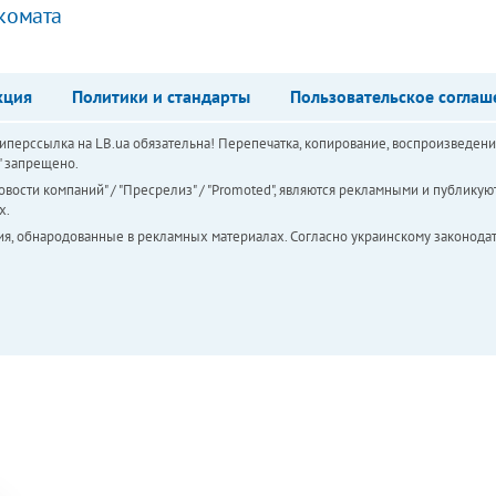
нкомата
кция
Политики и стандарты
Пользовательское соглаш
перссылка на LB.ua обязательна! Перепечатка, копирование, воспроизведени
а" запрещено.
вости компаний" / "Пресрелиз" / "Promoted", являются рекламными и публикуют
х.
ия, обнародованные в рекламных материалах. Согласно украинскому законодат