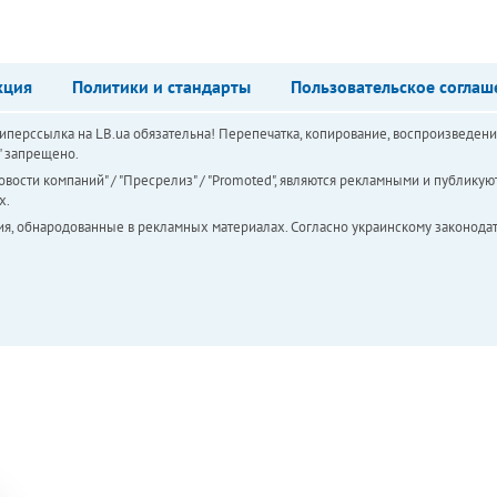
кция
Политики и стандарты
Пользовательское соглаш
перссылка на LB.ua обязательна! Перепечатка, копирование, воспроизведени
а" запрещено.
вости компаний" / "Пресрелиз" / "Promoted", являются рекламными и публикуют
х.
ия, обнародованные в рекламных материалах. Согласно украинскому законодат