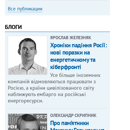
Все публикации
БЛОГИ
ЯРОСЛАВ ЖЕЛЕЗНЯК
Хроніки падіння Росії:
нові поразки на
енергетичному та
кіберфронті
Усе більше іноземних
компаній відмовляються працювати з
Росією, а країни цивілізованого світу
наближують ембарго на російські
енергоресурси.
ОЛЕКСАНДР СКРИПНИК
Про пам’ятники