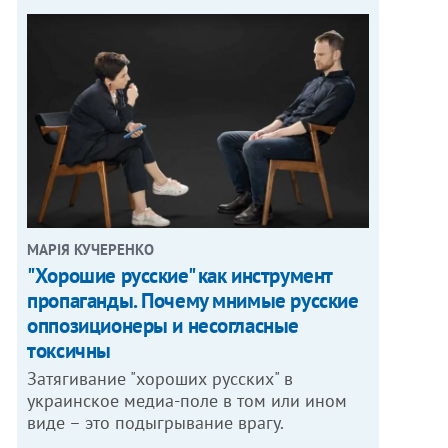
МАРІЯ КУЧЕРЕНКО
"Хорошие русские" как инструмент
пропаганды. Почему мнимые русские
оппозиционеры и несогласные
токсичны
Затягивание "хороших русских" в
украинское медиа-поле в том или ином
виде – это подыгрывание врагу.