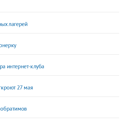
ных лагерей
онерку
ра интернет-клуба
ткроют 27 мая
побратимов