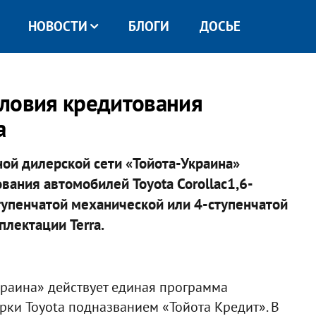
НОВОСТИ
БЛОГИ
ДОСЬЕ
словия кредитования
a
ной дилерской сети «Тойота-Украина»
ания автомобилей Toyota Corollaс1,6-
упенчатой механической или 4-ступенчатой
лектации Terra.
краина» действует единая программа
ки Toyota подназванием «Тойота Кредит». В