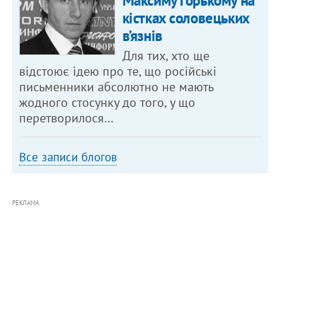
Максиму Горькому на
кістках соловецьких
в’язнів
Для тих, хто ще
відстоює ідею про те, що російські
письменники абсолютно не мають
жодного стосунку до того, у що
перетворилося…
Все записи блогов
РЕКЛАМА