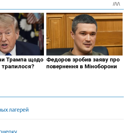
ных лагерей
онерку