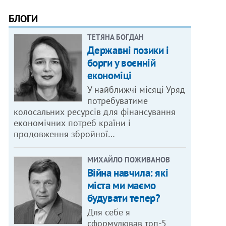
БЛОГИ
ТЕТЯНА БОГДАН
Державні позики і
борги у воєнній
економіці
У найближчі місяці Уряд
потребуватиме
колосальних ресурсів для фінансування
економічних потреб країни і
продовження збройної…
МИХАЙЛО ПОЖИВАНОВ
Війна навчила: які
міста ми маємо
будувати тепер?
Для себе я
сформулював топ-5