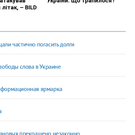
али частично погасить долги
вободы слова в Украине
информационная ярмарка
я
мановых прекращено незаконно