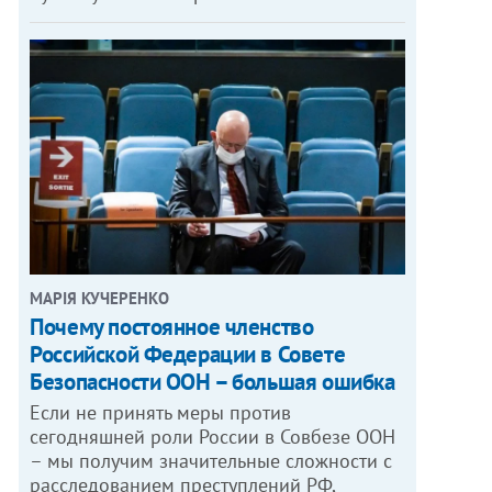
МАРІЯ КУЧЕРЕНКО
​Почему постоянное членство
Российской Федерации в Совете
Безопасности ООН – большая ошибка
Если не принять меры против
сегодняшней роли России в Совбезе ООН
– мы получим значительные сложности с
расследованием преступлений РФ,