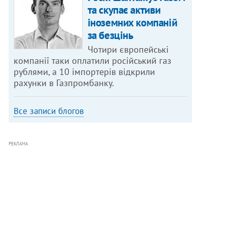
та скупає активи
іноземних компаній
за безцінь
Чотири європейські
компанії таки оплатили російський газ
рублями, а 10 імпортерів відкрили
рахунки в Газпромбанку.
Все записи блогов
РЕКЛАМА