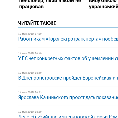
ЧИТАЙТЕ ТАКЖЕ
12 мая 2010, 17:19
Работникам «Горэлектротранспорта» пообещ
12 мая 2010, 16:56
У ЕС нет конкретных фактов об ущемлении с
12 мая 2010, 16:39
В Днепропетровске пройдет Европейская 
12 мая 2010, 16:33
Ярослава Качиньского просят дать показани
12 мая 2010, 16:29
Дело об убийстве императорской семьи Ро