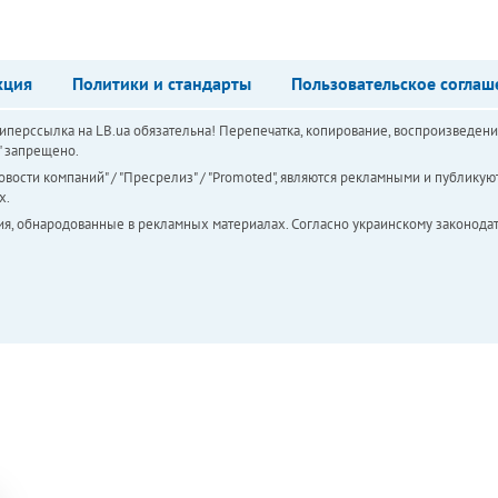
кция
Политики и стандарты
Пользовательское соглаш
перссылка на LB.ua обязательна! Перепечатка, копирование, воспроизведени
а" запрещено.
вости компаний" / "Пресрелиз" / "Promoted", являются рекламными и публикуют
х.
ия, обнародованные в рекламных материалах. Согласно украинскому законодат