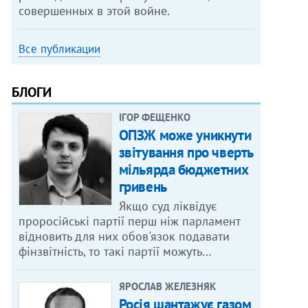
совершенных в этой войне.
Все публикации
БЛОГИ
ІГОР ФЕЩЕНКО
ОПЗЖ може уникнути
звітування про чверть
мільярда бюджетних
гривень
Якщо суд ліквідує
проросійські партії перш ніж парламент
відновить для них обов'язок подавати
фінзвітність, то такі партії можуть…
ЯРОСЛАВ ЖЕЛЕЗНЯК
Росія шантажує газом