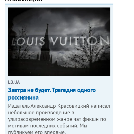
LB.UA
Завтра не будет. Трагедия одного
россиянина
Издатель Александр Красовицкий написал
небольшое произведение в
ультрасовременном жанре чат-фикшн по
мотивам последних событий. Мы
публикуем его впервые.