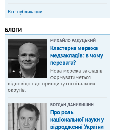
Все публикации
БЛОГИ
МИХАЙЛО РАДУЦЬКИЙ
Кластерна мережа
медзакладів: в чому
перевага?
Нова мережа закладів
формуватиметься
відповідно до принципу госпітальних
округів.
БОГДАН ДАНИЛИШИН
Про роль
національної науки у
відродженні України