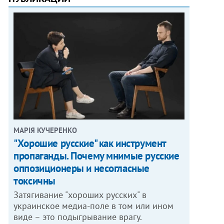
МАРІЯ КУЧЕРЕНКО
"Хорошие русские" как инструмент
пропаганды. Почему мнимые русские
оппозиционеры и несогласные
токсичны
Затягивание "хороших русских" в
украинское медиа-поле в том или ином
виде – это подыгрывание врагу.