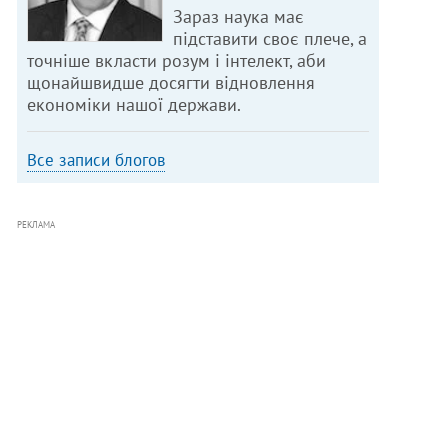
Зараз наука має
підставити своє плече, а
точніше вкласти розум і інтелект, аби
щонайшвидше досягти відновлення
економіки нашої держави.
Все записи блогов
РЕКЛАМА