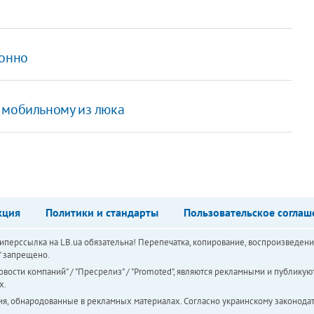
конно
 мобильному из люка
кция
Политики и стандарты
Пользовательское соглаш
перссылка на LB.ua обязательна! Перепечатка, копирование, воспроизведени
а" запрещено.
вости компаний" / "Пресрелиз" / "Promoted", являются рекламными и публикуют
х.
ия, обнародованные в рекламных материалах. Согласно украинскому законодат