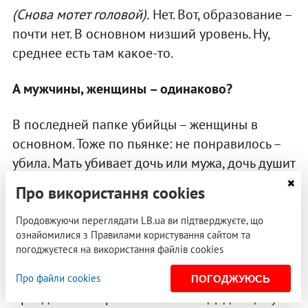
(Снова мотет головой).
Нет. Вот, образование –
почти нет. В основном низший уровень. Ну,
среднее есть там какое-то.
А мужчины, женщины – одинаково?
В последней папке убийцы – женщины в
основном. Тоже по пьянке: не понравилось –
убила. Мать убивает дочь или мужа, дочь душит
свою мать или отца, брат убивает брата. До
Про використання cookies
революции была статья, когда руку на
родителей поднимал – за это каторга была!
Продовжуючи переглядати LB.ua ви підтверджуєте, що
ознайомилися з Правилами користування сайтом та
Сейчас это обычное преступление. Ну, в нашей
погоджуєтеся на використання файлів cookies
комиссии как-то немножко… Я не прощаю
против детей, Женя Альбац – насильников,
Про файли cookies
ПОГОДЖУЮСЬ
Аркадий Вайнер – мошенников. Дедовщину