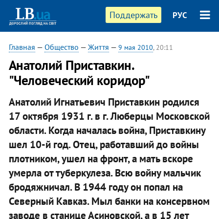
Поддержать
РУС
Главная
—
Общество
—
Життя
—
9 мая 2010
, 20:11
Анатолий Приставкин.
"Человеческий коридор"
Анатолий Игнатьевич Приставкин родился
17 октября 1931 г. в г. Люберцы Московской
области. Когда началась война, Приставкину
шел 10-й год. Отец, работавший до войны
плотником, ушел на фронт, а мать вскоре
умерла от туберкулеза. Всю войну мальчик
бродяжничал. В 1944 году он попал на
Северный Кавказ. Мыл банки на консервном
заводе в станице Асиновской, а в 15 лет