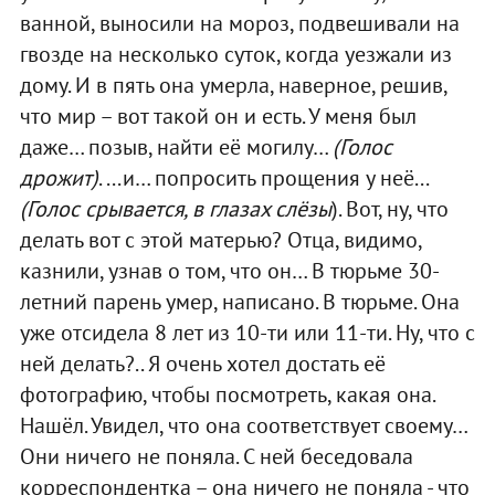
ванной, выносили на мороз, подвешивали на
гвозде на несколько суток, когда уезжали из
дому. И в пять она умерла, наверное, решив,
что мир – вот такой он и есть. У меня был
даже… позыв, найти её могилу…
(Голос
дрожит)
. ...и… попросить прощения у неё...
(Голос срывается, в глазах слёзы
). Вот, ну, что
делать вот с этой матерью? Отца, видимо,
казнили, узнав о том, что он… В тюрьме 30-
летний парень умер, написано. В тюрьме. Она
уже отсидела 8 лет из 10-ти или 11-ти. Ну, что с
ней делать?.. Я очень хотел достать её
фотографию, чтобы посмотреть, какая она.
Нашёл. Увидел, что она соответствует своему…
Они ничего не поняла. С ней беседовала
корреспондентка – она ничего не поняла - что