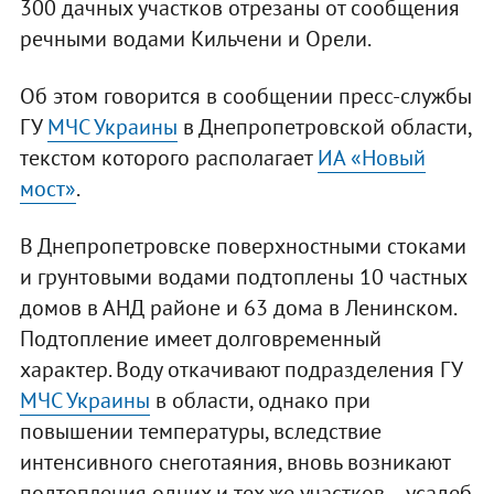
300 дачных участков отрезаны от сообщения
речными водами Кильчени и Орели.
Об этом говорится в сообщении пресс-службы
ГУ
МЧС Украины
в Днепропетровской области,
текстом которого располагает
ИА «Новый
мост»
.
В Днепропетровске поверхностными стоками
и грунтовыми водами подтоплены 10 частных
домов в АНД районе и 63 дома в Ленинском.
Подтопление имеет долговременный
характер. Воду откачивают подразделения ГУ
МЧС Украины
в области, однако при
повышении температуры, вследствие
интенсивного снеготаяния, вновь возникают
подтопления одних и тех же участков – усадеб