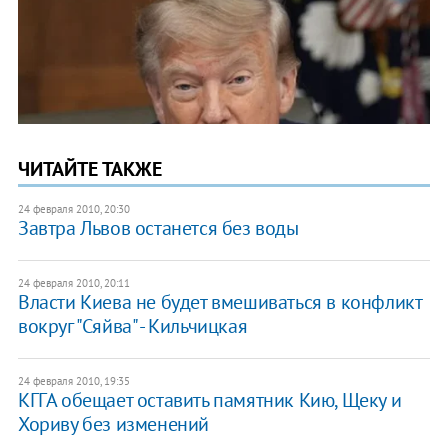
ЧИТАЙТЕ ТАКЖЕ
24 февраля 2010, 20:30
Завтра Львов останется без воды
24 февраля 2010, 20:11
Власти Киева не будет вмешиваться в конфликт
вокруг "Сяйва" - Кильчицкая
24 февраля 2010, 19:35
КГГА обещает оставить памятник Кию, Щеку и
Хориву без изменений