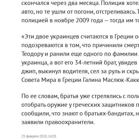
скончался через два месяца. Полиция хот
авто, но те ушли от погони, отстреливаясь
полицией в ноябре 2009 года — тогда им т
«Эти двое украинцев считаются в Греции 
подозреваются в том, что причинили сме
Теодору и ранили еще одного по фамилии 
украинца, а вот его 34-летний брат, увид
джип, выкинул водителя, сел за руль и скр
Совета Мира в Греции Галина Маслюк-Какк
По ее словам, братья уже стрелялись с п
отобрать оружие у греческих защитников 
сообщили, что знают о братьях-бандитах, н
заявили правоохранители.
25 февраля 2010, 16:05