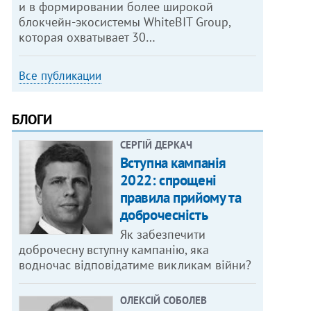
и в формировании более широкой
блокчейн-экосистемы WhiteBIT Group,
которая охватывает 30…
Все публикации
БЛОГИ
СЕРГІЙ ДЕРКАЧ
Вступна кампанія
2022: спрощені
правила прийому та
доброчесність
Як забезпечити
доброчесну вступну кампанію, яка
водночас відповідатиме викликам війни?
ОЛЕКСІЙ СОБОЛЕВ