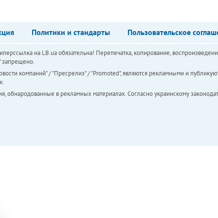
кция
Политики и стандарты
Пользовательское соглаш
перссылка на LB.ua обязательна! Перепечатка, копирование, воспроизведени
а" запрещено.
вости компаний" / "Пресрелиз" / "Promoted", являются рекламными и публикуют
х.
ия, обнародованные в рекламных материалах. Согласно украинскому законодат