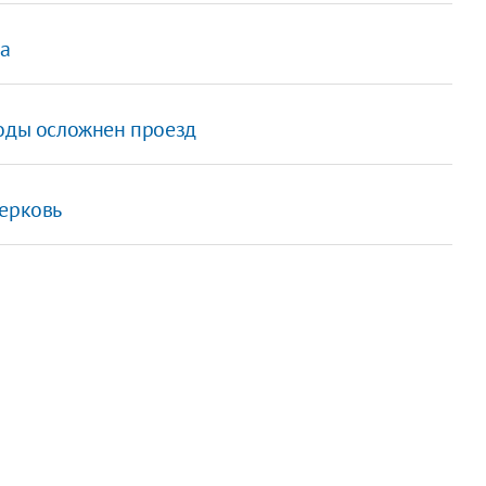
ва
годы осложнен проезд
церковь