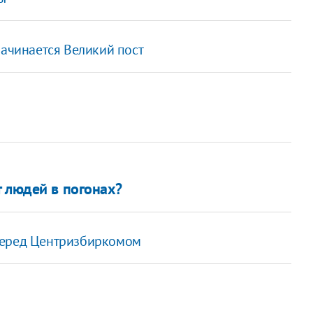
начинается Великий пост
т людей в погонах?
перед Центризбиркомом