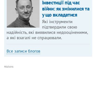
Інвестиції під час
війни: як змінилися та
у що вкладатися
Які інструменти
підтвердили свою
надійність, які виявилися недооціненими,
а які взагалі не спрацювали.
Все записи блогов
РЕКЛАМА