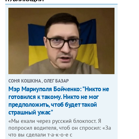
СОНЯ КОШКІНА , ОЛЕГ БАЗАР
Мэр Мариуполя Бойченко: "Никто не
готовился к такому. Никто не мог
предположить, чтоб будет такой
страшный ужас"
«Мы ехали через русский блокпост. Я
попросил водителя, чтоб он спросил: «За
что вы сделали т-а-к-о-е с