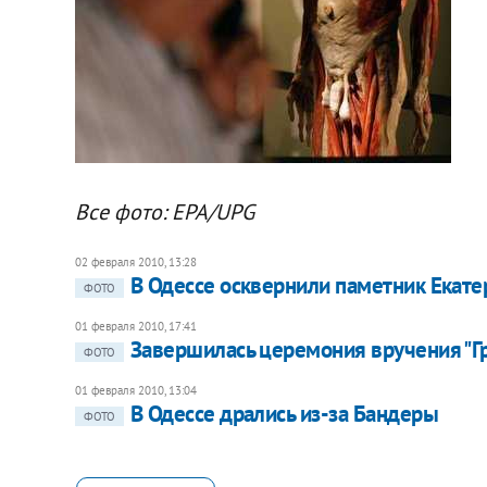
Все фото: EPA/UPG
02 февраля 2010, 13:28
В Одессе осквернили паметник Екатер
ФОТО
01 февраля 2010, 17:41
Завершилась церемония вручения "Г
ФОТО
01 февраля 2010, 13:04
В Одессе дрались из-за Бандеры
ФОТО