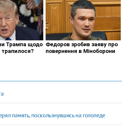
та
рял память, поскользнувшись на гололеде