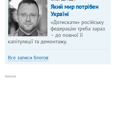
Який мир потрібен
Україні
«Дотискати» російську
федерацію треба зараз
– до повної її
капітуляції та демонтажу.
Все записи блогов
РЕКЛАМА