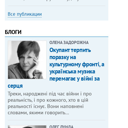
Все публикации
БЛОГИ
ОЛЕНА ЗАДОРОЖНА
Окупант терпить
поразку на
культурному фронті, а
українська музика
перемагає у війні за
серця
Треки, народжені під час війни і про
реальність, і про кожного, хто в цій
реальності існує. Вони наповнені
словами, якими говорить…
ОЛЕГ ДУНДА