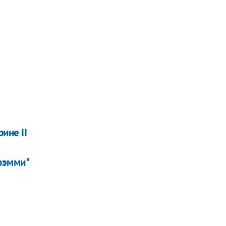
ине II
рэмми"