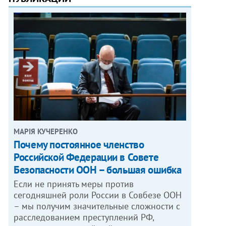
МАРІЯ КУЧЕРЕНКО
​Почему постоянное членство
Российской Федерации в Совете
Безопасности ООН – большая ошибка
Если не принять меры против
сегодняшней роли России в Совбезе ООН
– мы получим значительные сложности с
расследованием преступлений РФ,