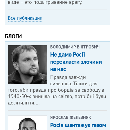
виде – это подыгрывание врагу.
Все публикации
БЛОГИ
ВОЛОДИМИР В'ЯТРОВИЧ
Не дамо Росії
перекласти злочини
на нас
Правда завжди
сильніша. Тільки для
того, аби правда про борців за свободу в
1940-50-х вийшла на світло, потрібні були
десятиліття,…
ЯРОСЛАВ ЖЕЛЕЗНЯК
Росія шантажує газом