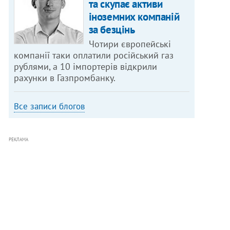
та скупає активи
іноземних компаній
за безцінь
Чотири європейські
компанії таки оплатили російський газ
рублями, а 10 імпортерів відкрили
рахунки в Газпромбанку.
Все записи блогов
РЕКЛАМА