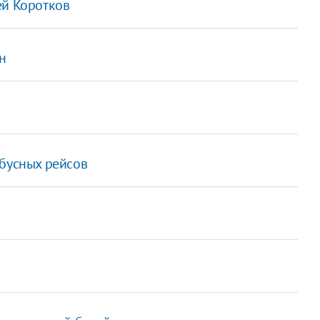
ей Коротков
н
обусных рейсов