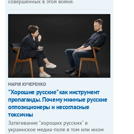
совершенных в этой войне.
МАРІЯ КУЧЕРЕНКО
"Хорошие русские" как инструмент
пропаганды. Почему мнимые русские
оппозиционеры и несогласные
токсичны
Затягивание "хороших русских" в
украинское медиа-поле в том или ином