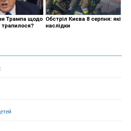
к
детей