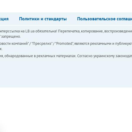
кция
Политики и стандарты
Пользовательское соглаш
перссылка на LB.ua обязательна! Перепечатка, копирование, воспроизведени
а" запрещено.
вости компаний" / "Пресрелиз" / "Promoted", являются рекламными и публикуют
х.
ия, обнародованные в рекламных материалах. Согласно украинскому законодат