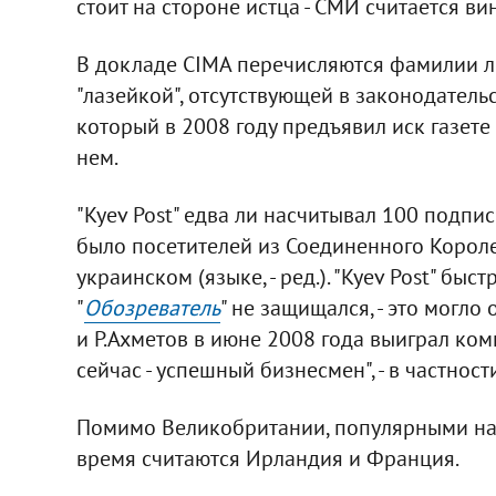
стоит на стороне истца - СМИ считается ви
В докладе CIMA перечисляются фамилии л
"лазейкой", отсутствующей в законодательст
который в 2008 году предъявил иск газете "
нем.
"Kyev Post" едва ли насчитывал 100 подпис
было посетителей из Соединенного Короле
украинском (языке, - ред.). "Kyev Post" бы
"
Обозреватель
" не защищался, - это могло 
и Р.Ахметов в июне 2008 года выиграл ком
сейчас - успешный бизнесмен", - в частнос
Помимо Великобритании, популярными нап
время считаются Ирландия и Франция.