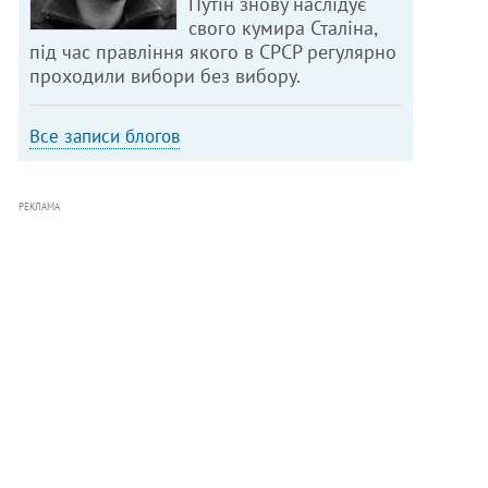
Путін знову наслідує
свого кумира Сталіна,
під час правління якого в СРСР регулярно
проходили вибори без вибору.
Все записи блогов
РЕКЛАМА