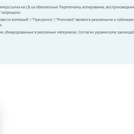
перссылка на LB.ua обязательна! Перепечатка, копирование, воспроизведени
а" запрещено.
вости компаний" / "Пресрелиз" / "Promoted", являются рекламными и публикуют
х.
ия, обнародованные в рекламных материалах. Согласно украинскому законодат