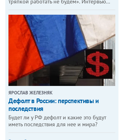
тряпкой работать не будем». Интервью…
ЯРОСЛАВ ЖЕЛЕЗНЯК
Дефолт в России: перспективы и
последствия
Будет ли у РФ дефолт и какие это будут
иметь последствия для нее и мира?