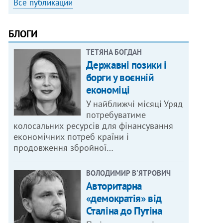
Все публикации
БЛОГИ
ТЕТЯНА БОГДАН
Державні позики і
борги у воєнній
економіці
У найближчі місяці Уряд
потребуватиме
колосальних ресурсів для фінансування
економічних потреб країни і
продовження збройної…
ВОЛОДИМИР В'ЯТРОВИЧ
Авторитарна
«демократія» від
Сталіна до Путіна