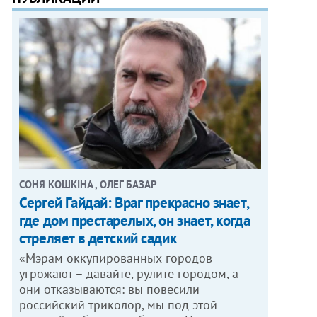
СОНЯ КОШКІНА , ОЛЕГ БАЗАР
Сергей Гайдай: Враг прекрасно знает,
где дом престарелых, он знает, когда
стреляет в детский садик
«Мэрам оккупированных городов
угрожают – давайте, рулите городом, а
они отказываются: вы повесили
российский триколор, мы под этой