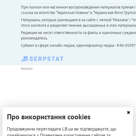
При полном или частичном воспроизведении материалов прямая ги
ссылка на агентство "Українськi Новини" и "Украинская Фото Групп
Материалы, которые размещаются на сайте с меткой "Реклама" / "Но
этого контента и разделяет мнения, высказанные в этих материала
Редакция не несет ответственности за факты и оценочные сужден
рекламодатель.
Субъект в сфере онлайн-медиа; идентификатор медиа - R40-05097
РЕКЛАМА
Про використання cookies
Продовжуючи переглядати LB.ua ви підтверджуєте, що
ознайомилися з Правилами користування сайтом та