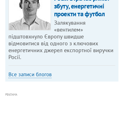
збуту, енергетичні
проекти та футбол
Залякування
«вентилем»
підштовхнуло Європу швидше
відмовитися від одного з ключових
енергетичних джерел експортної виручки
Росії.
Все записи блогов
РЕКЛАМА