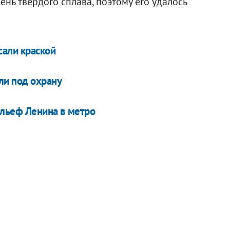
ень твердого сплава, поэтому его удалось
сали краской
ли под охрану
ельеф Ленина в метро