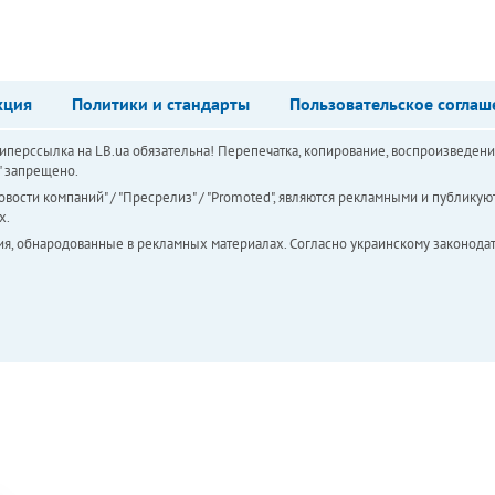
кция
Политики и стандарты
Пользовательское соглаш
перссылка на LB.ua обязательна! Перепечатка, копирование, воспроизведени
а" запрещено.
вости компаний" / "Пресрелиз" / "Promoted", являются рекламными и публикуют
х.
ия, обнародованные в рекламных материалах. Согласно украинскому законодат