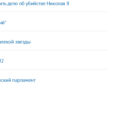
ь дело об убийстве Николая II
ий"
алекой звезды
U2
нский парламент