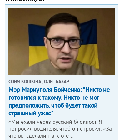
СОНЯ КОШКІНА , ОЛЕГ БАЗАР
Мэр Мариуполя Бойченко: "Никто не
готовился к такому. Никто не мог
предположить, чтоб будет такой
страшный ужас"
«Мы ехали через русский блокпост. Я
попросил водителя, чтоб он спросил: «За
что вы сделали т-а-к-о-е с