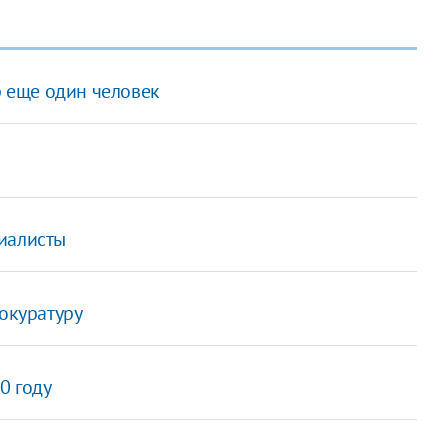
р еще один человек
иалисты
рокуратуру
0 году