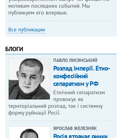
мотивам последних событий. Мы
публикуем его впервые.
Все публикации
БЛОГИ
ПАВЛО ЛИСЯНСЬКИЙ
Розпад імперії. Етно-
конфесійний
сепаратизм у РФ
Етнічний сепаратизм
провокує як
територіальний розпад, так і системну
форму руйнації Росії.
ЯРОСЛАВ ЖЕЛЕЗНЯК
Росія втрачає ринки