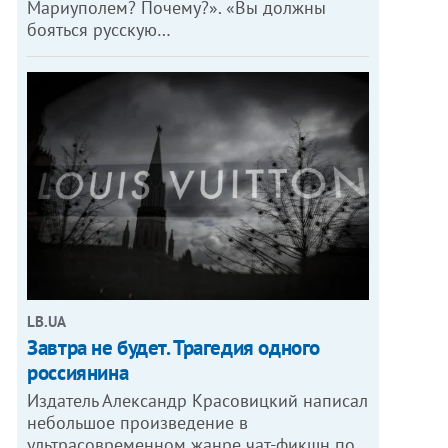
Мариуполем? Почему?». «Вы должны
бояться русскую…
LB.UA
Завтра не будет. Трагедия одного
россиянина
Издатель Александр Красовицкий написал
небольшое произведение в
ультрасовременном жанре чат-фикшн по